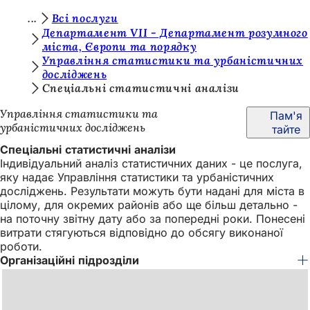
Т
Всі послуги
Перейти до змісту
Департамент VII - Департамент розумного
и
міста, Європи та порядку
Управління статистики та урбаністичних
т
досліджень
у
Спеціальні статистичні аналізи
т
Управління статистики та
Пам'я
:
урбаністичних досліджень
тайте
Спеціальні статистичні аналізи
Індивідуальний аналіз статистичних даних - це послуга,
яку надає Управління статистики та урбаністичних
досліджень. Результати можуть бути надані для міста в
цілому, для окремих районів або ще більш детально -
на поточну звітну дату або за попередні роки. Понесені
витрати стягуються відповідно до обсягу виконаної
роботи.
Організаційні підрозділи