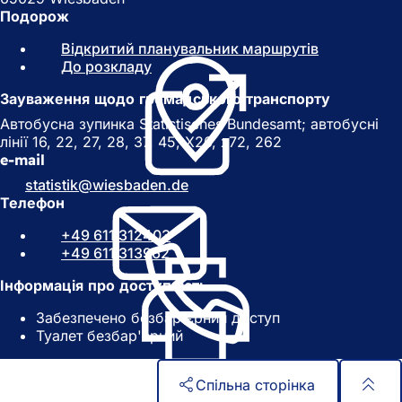
Подорож
Відкритий планувальник маршрутів
(
До розкладу
(
В
В
і
Зауваження щодо громадського транспорту
і
д
д
к
Автобусна зупинка Statistisches Bundesamt; автобусні
к
р
лінії 16, 22, 27, 28, 37, 45, X26, x72, 262
р
и
e-mail
и
в
statistik
wiesbaden
de
в
а
Телефон
а
є
є
т
+49 611 312403
т
ь
+49 611 313962
ь
с
с
я
Інформація про доступність
я
в
Забезпечено безбар'єрний доступ
в
н
Туалет безбар'єрний
н
о
о
в
в
і
Спільна сторінка
і
й