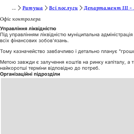
Т
Ратуша
Всі послуги
Департамент III -
Перейти до змісту
и
Офіс контролера
т
Управління ліквідністю
Під управлінням ліквідністю муніципальна адміністрація 
у
всіх фінансових зобов'язань.
т
Тому казначейство завбачливо і детально планує "грошов
:
Метою завжди є залучення коштів на ринку капіталу, а 
найкоротші терміни відповідно до потреб.
Організаційні підрозділи