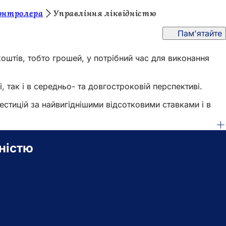
онтролера
Управління ліквідністю
Пам'ятайте
коштів, тобто грошей, у потрібний час для виконання
 так і в середньо- та довгостроковій перспективі.
естицій за найвигіднішими відсотковими ставками і в
дністю