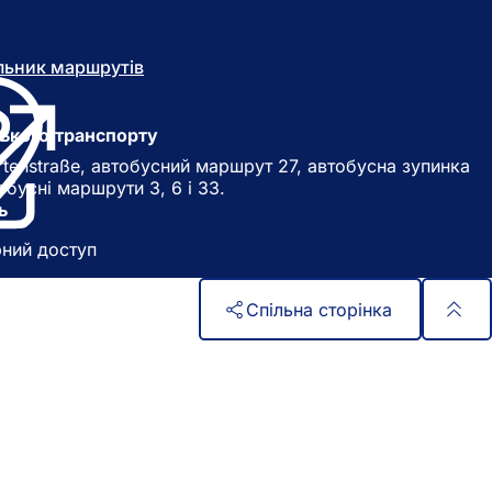
льник маршрутів
(
В
і
д
ького транспорту
к
tenstraße, автобусний маршрут 27, автобусна зупинка
р
бусні маршрути 3, 6 і 33.
и
ь
в
а
рний доступ
є
т
ь
Спільна сторінка
с
я
в
н
о
в
і
й