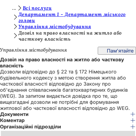
Т
Всі послуги
Перейти до змісту
Департамент I - Департамент міського
и
голови
Управління містобудування
т
Дозвіл на право власності на житло або
у
часткову власність
т
Управління містобудування
Пам'ятайте
:
Дозвіл на право власності на житло або часткову
власність
Дозволи відповідно до § 22 та § 172 Німецького
будівельного кодексу з метою створення житла або
часткової власності відповідно до Закону про
об'єднання співвласників багатоквартирних будинків
(WEG). За запитом видається довідка про те, що
вищезгадані дозволи не потрібні для формування
житлової або часткової власності відповідно до WEG.
Документи
Коментар
Організаційні підрозділи