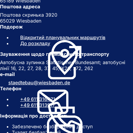
65189 Wiesbaden
Поштова адреса
Поштова скринька 3920
65029 Wiesbaden
Подорож
Відкритий планувальник маршрутів
(
До розкладу
(
В
В
і
Зауваження щодо громадського транспорту
і
д
д
к
Автобусна зупинка Statistisches Bundesamt; автобусні
к
р
лінії 16, 22, 27, 28, 37, 45, X26, x72, 262
р
и
e-mail
и
в
staedtebau
wiesbaden
de
в
а
Телефон
а
є
є
т
+49 611 316471
т
ь
+49 611 313917
ь
с
с
я
Інформація про доступність
я
в
Забезпечено безбар'єрний доступ
в
н
Туалет безбар'єрний
н
о