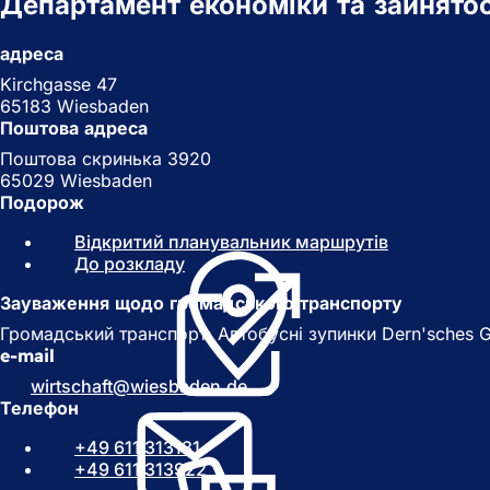
Департамент економіки та зайнятос
адреса
Kirchgasse 47
65183 Wiesbaden
Поштова адреса
Поштова скринька 3920
65029 Wiesbaden
Подорож
Відкритий планувальник маршрутів
(
До розкладу
(
В
В
і
Зауваження щодо громадського транспорту
і
д
д
к
Громадський транспорт: Автобусні зупинки Dern'sches Gelände
к
р
e-mail
р
и
wirtschaft
wiesbaden
de
и
в
Телефон
в
а
а
є
+49 611 313131
є
т
+49 611 313922
т
ь