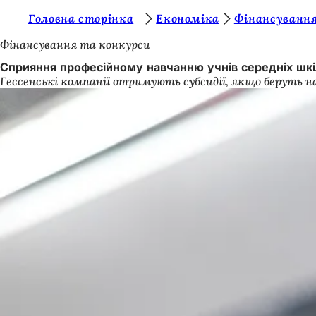
Т
Головна сторінка
Економіка
Фінансування
Перейти до змісту
и
Фінансування та конкурси
т
Сприяння професійному навчанню учнів середніх шкі
Гессенські компанії отримують субсидії, якщо беруть на
у
т
: