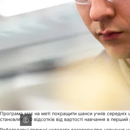
Програма має на меті покращити шанси учнів середніх ш
становлять 50 відсотків від вартості навчання в перший р
Роботодавці повинні укладати договори про навчання на