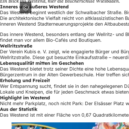
Ein Blick ins Westend, hier die Blücherschule Wiesbaden.
Inneres und äußeres Westend
Das Westend beginnt westlich der Schwalbacher Straße. B
Die architektonische Vielfalt reicht von altklassizistisch
inneren Westend Stadterneuerungsprojekte den Altbaubest
Das innere Westend, besonders entlang der Wellritz- und Bl
findet man vor allem Bio-Cafés und Boutiquen.
Wellritzstraße
Der Verein Kubis e. V. zeigt, wie engagierte Bürger und Bür
Wellritzstraße. Diese gut besuchte Einkaufsstraße – neuerd
Lebensqualität mitten im Geschehen
Das Westend bietet trotz seiner Dichte eine hohe Lebensqua
Bürgerzentrum in der Alten Gewerbeschule. Hier treffen sic
Erholung und Freizeit
Wer Entspannung sucht, findet sie in den nahegelegenen Dü
Lokale und Kneipen, die für jeden Geschmack etwas biete
Highlight im Westend
Nicht mehr Parkplatz, noch nicht Park: Der Elsässer Platz 
Aus der Statistik
Das Westend ist mit einer Fläche von 0,67 Quadratkilomete