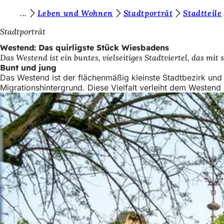
S
Leben und Wohnen
Stadtporträt
Stadtteile
Inhalt anspringen
i
Stadtporträt
e
Westend: Das quirligste Stück Wiesbadens
Das Westend ist ein buntes, vielseitiges Stadtviertel, das mit 
b
Bunt und jung
e
Das Westend ist der flächenmäßig kleinste Stadtbezirk und 
Migrationshintergrund. Diese Vielfalt verleiht dem Westend e
f
i
n
d
e
n
s
i
c