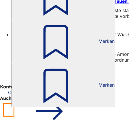
Online-Voting: Elsässer Park nominiert für „Blaue
Der Elsässer Park in Wiesbaden ist für die höchste s
Unternehmen und Organisationen, deren Projekte vorb
12.06.26
Pressemitteilung der Landeshauptstadt Wies
Merken
Ortsbeiräte tagen
In der kommenden Woche tagen die Ortsbeiräte Amöneb
Bürgerinnen und Bürger vor Eintritt in die Tagesordnun
Merken
Kontakt
Ortsbeiräte Innenstadt - Geschäftsstelle
Auch interessant