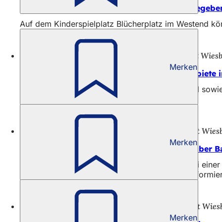
Neue Spielgeräte auf dem Blücherplatz freigegebe
Auf dem Kinderspielplatz Blücherplatz im Westend kö
14.07.26
Pressemitteilung der Landeshauptstadt Wies
Merken
Klarenthal und „Im Sampel“ sollen Fördergebiete
Die Landeshauptstadt Wiesbaden will Klarenthal sowi
Zusammenhalt“ beantragen.
10.07.26
Pressemitteilung der Landeshauptstadt Wies
Merken
Elsässer Park: Baustellenführung informiert über Ba
Der künftige Elsässer Park nimmt Gestalt an. Bei eine
dem ehemaligen Parkplatz am Elsässer Platz informier
19.06.26
Pressemitteilung der Landeshauptstadt Wie
Merken