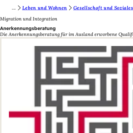
S
Leben und Wohnen
Gesellschaft und Soziale
Inhalt anspringen
i
Migration und Integration
e
Anerkennungsberatung
Die Anerkennungsberatung für im Ausland erworbene Qualifi
b
e
f
i
n
d
e
n
s
i
c