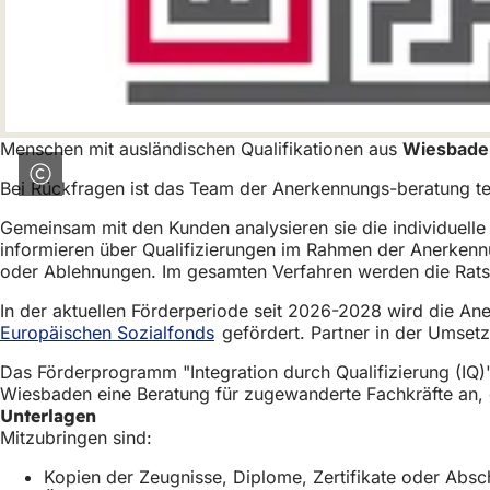
h
h
i
e
r
Menschen mit ausländischen Qualifikationen aus
Wiesbad
:
Bei Rückfragen ist das Team der Anerkennungs-beratung te
Gemeinsam mit den Kunden analysieren sie die individuelle 
informieren über Qualifizierungen im Rahmen der Anerkennu
oder Ablehnungen. Im gesamten Verfahren werden die Ratsu
In der aktuellen Förderperiode seit 2026-2028 wird die 
Europäischen Sozialfonds
gefördert. Partner in der Umsetz
Das Förderprogramm "Integration durch Qualifizierung (IQ)"
Wiesbaden eine Beratung für zugewanderte Fachkräfte an, 
Unterlagen
Mitzubringen sind:
Kopien der Zeugnisse, Diplome, Zertifikate oder Absc