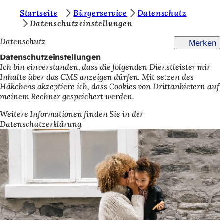
S
Startseite
Bürgerservice
Datenschutz
Inhalt anspringen
Datenschutzeinstellungen
i
Datenschutz
Merken
e
Datenschutzeinstellungen
b
Ich bin einverstanden, dass die folgenden Dienstleister mir
e
Inhalte über das CMS anzeigen dürfen. Mit setzen des
Häkchens akzeptiere ich, dass Cookies von Drittanbietern auf
f
meinem Rechner gespeichert werden.
i
Weitere Informationen finden Sie in der
n
Datenschutzerklärung.
d
e
n
s
i
c