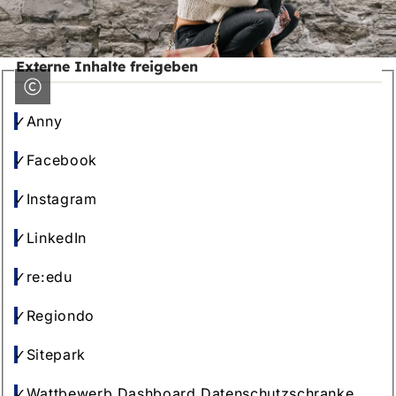
h
h
i
Externe Inhalte freigeben
e
r
Anny
:
Facebook
Instagram
LinkedIn
re:edu
Regiondo
Sitepark
Wattbewerb Dashboard Datenschutzschranke