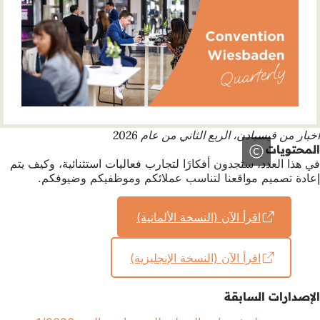
أخبار من فيسبادن، الربع الثاني من عام 2026
المحتويات
في هذا العدد، ستجدون أفكارًا لتجارب فعاليات استثنائية، وكيف يتم
إعادة تصميم مواقعنا لتناسب عملائكم وموظفيكم وضيوفكم.
اقرأ الآن (النسخة الألمانية)
(يفتح
في
علامة
اقرأ الآن (النسخة الإنجليزية)
(يفتح
تبويب
في
جديدة)
علامة
الإصدارات السابقة
تبويب
جديدة)