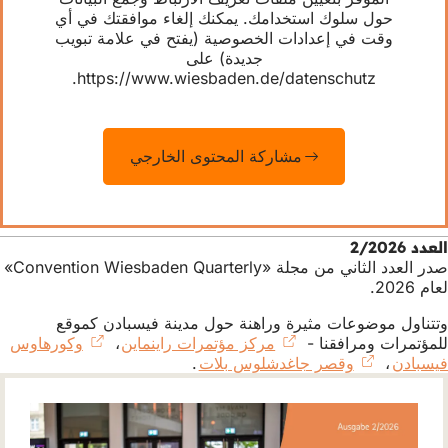
حول سلوك استخدامك. يمكنك إلغاء موافقتك في أي
وقت في إعدادات الخصوصية (يفتح في علامة تبويب
جديدة) على
https://www.wiesbaden.de/datenschutz.
مشاركة المحتوى الخارجي
العدد 2/2026
صدر العدد الثاني من مجلة «Convention Wiesbaden Quarterly»
لعام 2026.
وتتناول موضوعات مثيرة وراهنة حول مدينة فيسبادن كموقع
للمؤتمرات ومرافقنا -
مركز مؤتمرات راينماين
،
(يفتح
وكورهاوس
فيسبادن
،
(يفتح
وقصر جاغدشلوس بلات
.
(يفتح
في
في
في
علامة
علامة
علامة
تبويب
تبويب
تبويب
جديدة)
جديدة)
جديدة)