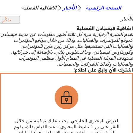
أ
الصفحة الرئيسية
الأخبار
الاتفاقية الفصلية
الانتقال إلى المحتوى
ن
الأخبار
تذكّر
ت
اتفاقية فيسبادن الفصلية
تقدم النشرة الإخبارية مرة كل ثلاثة أشهر معلومات عن مدينة فيسبادن
ه
كموقع للمؤتمرات والفعاليات، وذلك من خلال مواقع المؤتمرات
ن
والفعاليات التي تستضيفها مثل مركز راين ماين للمؤتمرات،
وكورهاوس فيسبادن، وجاغدشلوس بلاتي، بالإضافة إلى شركائها.
ا
تستهدف المجلة الفصلية في المقام الأول منظمي المؤتمرات
والفعاليات وكذلك الشركات والجمعيات.
اشترك الآن وابق على اطلاع!
لعرض المحتوى الخارجي، يجب عليك تمكينه من خلال
النقر على زر "تنشيط المحتوى". عند القيام بذلك، يقوم
الموفر بتعيين ملفات تعريف الارتباط وجمع البيانات