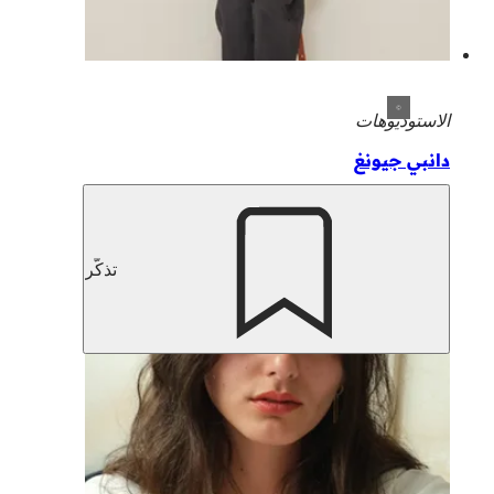
الاستوديوهات
دانبي جيونغ
تذكّر