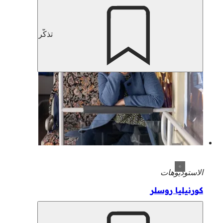
تذكّر
الاستوديوهات
كورنيليا روسلر