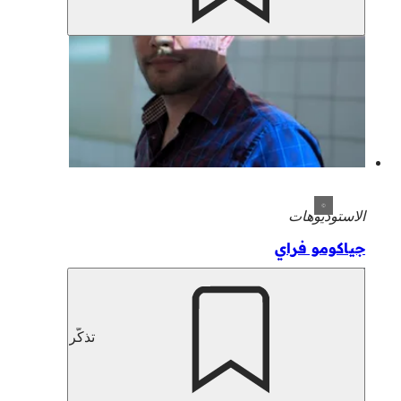
الاستوديوهات
جياكومو فراي
تذكّر