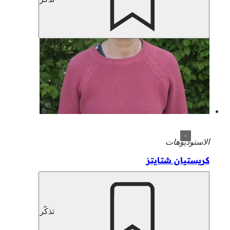
الاستوديوهات
كريستيان شتايتز
تذكّر