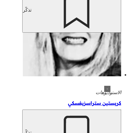
تذكّر
الاستوديوهات
كريستين ستراسزيفسكي
تذكّر