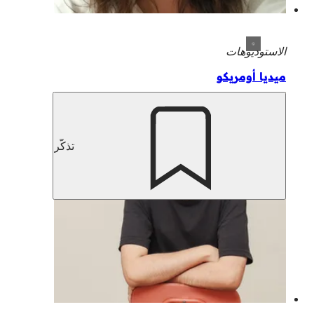
الاستوديوهات
ميديا أومريكو
تذكّر