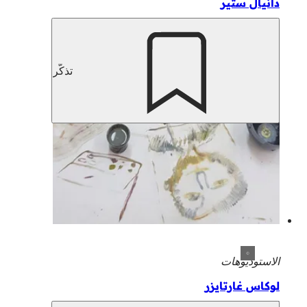
دانيال ستير
تذكّر
الاستوديوهات
لوكاس غارتايزر