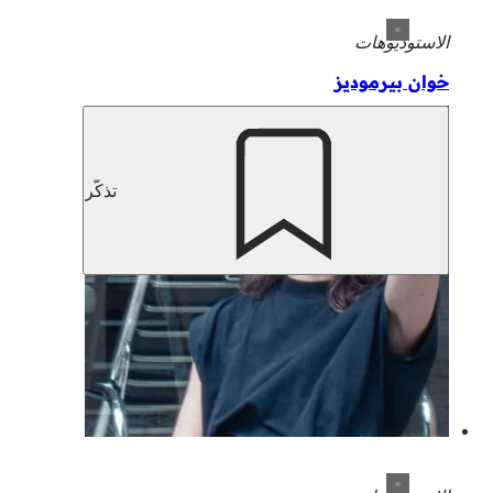
الاستوديوهات
خوان بيرموديز
تذكّر