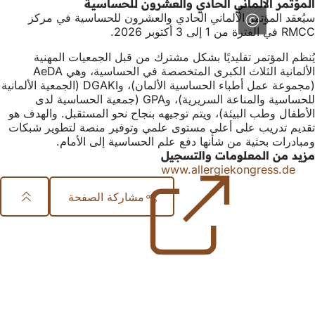
المؤتمر الألماني الحادي والعشرون للحساسية
سيُعقد المؤتمر الألماني الحادي والعشرون للحساسية في مركز
RMCC في الفترة من 1 إلى 3 أكتوبر 2026.
يُنظم المؤتمر تقليديًا بشكل مشترك من قبل الجمعيات المهنية
الألمانية الثلاث الكبرى المتخصصة في الحساسية، وهي AeDA
(مجموعة عمل أطباء الحساسية الألمان)، وDGAKI (الجمعية الألمانية
للحساسية والمناعة السريرية)، وGPA (جمعية الحساسية لدى
الأطفال وطب البيئة)، ويتم توجيهه بنجاح نحو المستقبل. والهدف هو
تقديم تدريب على أعلى مستوى علمي وتوفير منصة لتطوير شبكات
ومبادرات بحثية من شأنها دفع علم الحساسية إلى الأمام.
مزيد من المعلومات والتسجيل
www.allergiekongress.de
(يفتح
في
مشاركة الصفحة
علامة
تبويب
منطقة
جديدة)
القدم