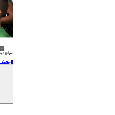
موقع دي
البحث 
منطقة
القدم