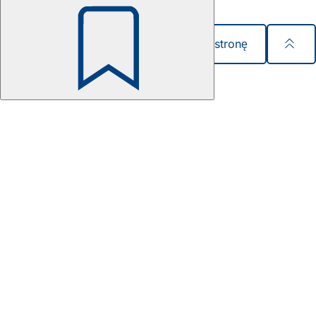
Udostępnij stronę
Pamiętaj
Obszar
stóp
Szybki dostęp
Sitemap