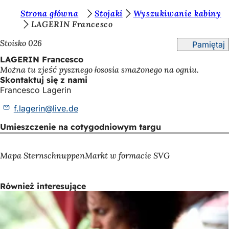
J
Strona główna
Stojaki
Wyszukiwanie kabiny
Przejdź do treści
LAGERIN Francesco
e
Stoisko 026
Pamiętaj
s
LAGERIN Francesco
t
Można tu zjeść pysznego łososia smażonego na ogniu.
e
Skontaktuj się z nami
Francesco Lagerin
ś
f.lagerin
live
de
t
u
Umieszczenie na cotygodniowym targu
t
Mapa SternschnuppenMarkt w formacie SVG
a
j
Również interesujące
: