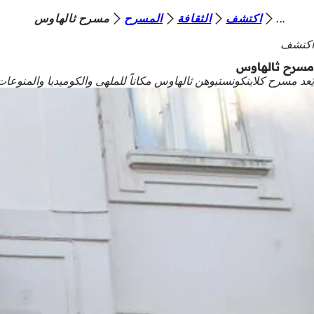
أ
اكتشف
الثقافة
المسرح
مسرح ثالهاوس
الانتقال إلى المحتوى
ن
اكتشف
ت
مسرح ثالهاوس
يُعد مسرح كلاينكونستبوهن ثالهاوس مكاناً للملهى والكوميديا والمن
ه
ن
ا