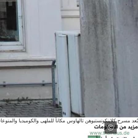
يُعد مسرح كلاينكونستبوهن ثالهاوس مكاناً للملهى والكوميديا والم
مزيد من المعلومات
www.thalhaus.de
(يفتح