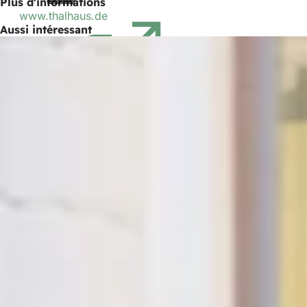
Plus d'informations
www.thalhaus.de
(S'ouvre
Aussi intéressant
dans
un
nouvel
onglet)