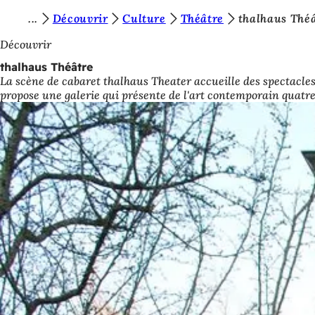
V
Découvrir
Culture
Théâtre
thalhaus Thé
Accéder au contenu
o
Découvrir
u
thalhaus Théâtre
La scène de cabaret thalhaus Theater accueille des spectacles
s
propose une galerie qui présente de l'art contemporain quatre 
ê
t
e
s
i
c
i
: