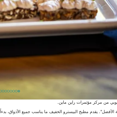
لأفضل". يقدم مطبخ البيسترو الخفيف ما يناسب جميع الأذواق، بدءاً م