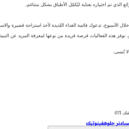
ئع الذي تم اختياره بعناية ليُكمّل الأطباق بشكل متناغم.
ال الأسبوع، تدعوك قائمة الغداء اللذيذة لأخذ استراحة قصيرة والاستم
او. توفر هذه الفعاليات فرصة فريدة من نوعها لمعرفة المزيد عن النبي
ا تُنسى.
 071
بادنر جلوهفينوتيك