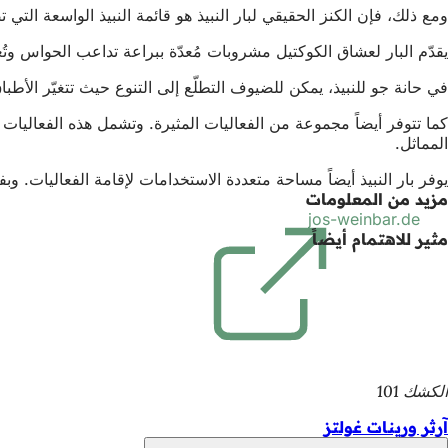
ومع ذلك، فإن الكنز الحقيقي لبار النبيذ هو قائمة النبيذ الواسعة التي ت
يقدّم البار لعشاق الكوكتيل مشروبات مُعدّة ببراعة تداعب الحواس وتُعد
في حانة جو للنبيذ، يمكن للضيوف التطلّع إلى التنوع حيث تتغيّر الأطب
كما تتوفر أيضاً مجموعة من الفعاليات المثيرة. وتشمل هذه الفعاليات 
المماثل.
يوفر بار النبيذ أيضاً مساحة متعددة الاستخدامات لإقامة الفعاليات. 
مزيد من المعلومات
jos-weinbar.de
(يفتح
مثير للاهتمام أيضاً
في
علامة
تبويب
جديدة)
الكشك 101
آرثر ورينات غولتز