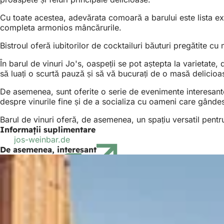
Cu toate acestea, adevărata comoară a barului este lista exti
completa armonios mâncărurile.
Bistroul oferă iubitorilor de cocktailuri băuturi pregătite c
În barul de vinuri Jo's, oaspeții se pot aștepta la varietate
să luați o scurtă pauză și să vă bucurați de o masă delicioa
De asemenea, sunt oferite o serie de evenimente interesante
despre vinurile fine și de a socializa cu oameni care gândes
Barul de vinuri oferă, de asemenea, un spațiu versatil pent
Informații suplimentare
jos-weinbar.de
(Se
De asemenea, interesant
deschide
într-
o
filă
nouă)