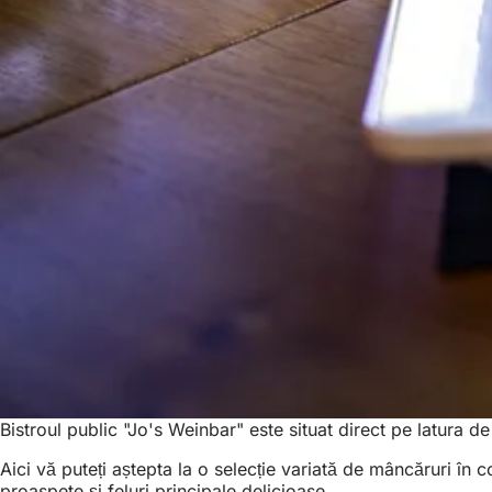
Bistroul public "Jo's Weinbar" este situat direct pe latura 
Aici vă puteți aștepta la o selecție variată de mâncăruri în
proaspete și feluri principale delicioase.