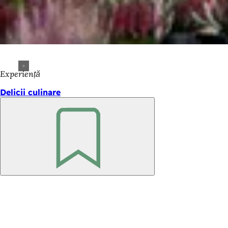
Experiență
Delicii culinare
Amintește-
ți
Zona
piciorului