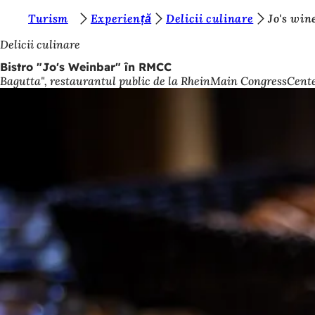
S
Turism
Experiență
Delicii culinare
Jo's win
Salt la conținut
u
Delicii culinare
n
Bistro "Jo's Weinbar" în RMCC
Bagutta", restaurantul public de la RheinMain CongressCente
t
e
ț
i
a
i
c
i
: