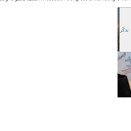
تذكّر