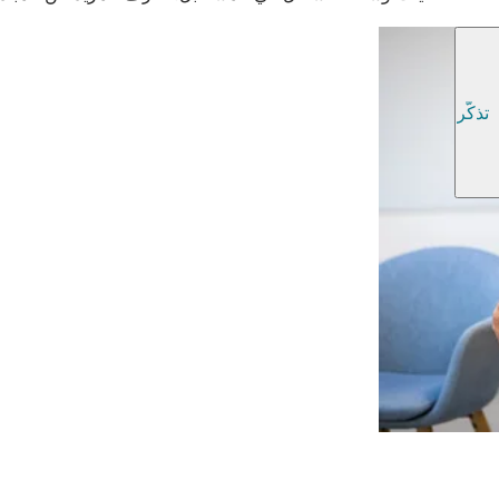
تذكّر