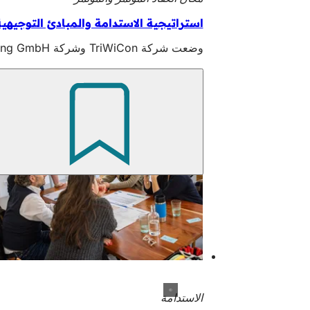
استراتيجية الاستدامة والمبادئ التوجيهية
وضعت شركة TriWiCon وشركة Wiesbaden Congress & Marketing GmbH التابعة لها استراتيجية الاستدامة ومبادئها التوجيهية الخاصة بالاستدامة داخل الشركة.
الاستدامة