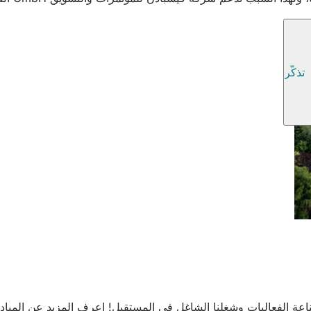
تذكّر
عة الفعاليات وشغلنا الشاغل في المستقبل! اعرف المزيد عن المبادئ ا