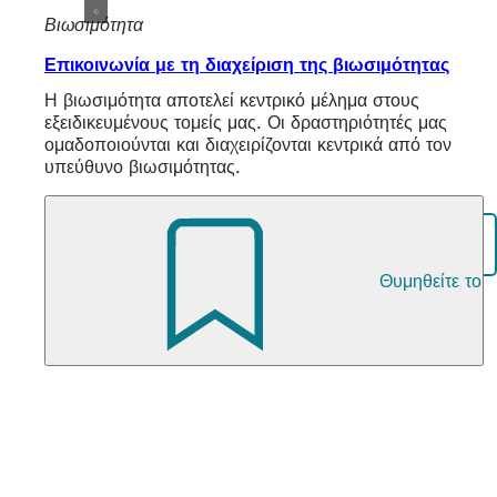
Βιωσιμότητα
Επικοινωνία με τη διαχείριση της βιωσιμότητας
Η βιωσιμότητα αποτελεί κεντρικό μέλημα στους
εξειδικευμένους τομείς μας. Οι δραστηριότητές μας
ομαδοποιούνται και διαχειρίζονται κεντρικά από τον
υπεύθυνο βιωσιμότητας.
Μοιραστείτε τη σελίδα
Θυμηθείτε το
Περιοχή
Εκδότης
ποδιών
Wiesbaden Congress & Marketing GmbH
Kurhausplatz 1
65189 Wiesbaden
Τηλ: +49 (0) 611 1729-100
E-mail:
info
wicm
de