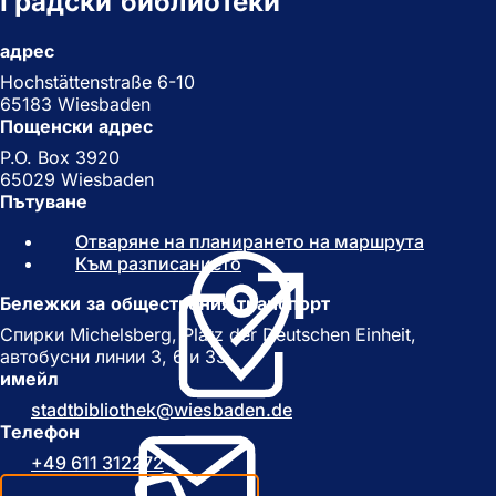
Градски библиотеки
адрес
Hochstättenstraße 6-10
65183 Wiesbaden
Пощенски адрес
P.O. Box 3920
65029 Wiesbaden
Пътуване
Отваряне на планирането на маршрута
(
Към разписанието
(
О
О
т
Бележки за обществения транспорт
т
в
в
а
Спирки Michelsberg, Platz der Deutschen Einheit,
а
р
автобусни линии 3, 6 и 33
р
я
имейл
я
с
stadtbibliothek
wiesbaden
de
с
е
Телефон
е
в
+49 611 312272
в
н
н
о