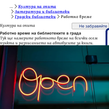
В
Култура на опита
Преминаване към съдържанието
Литература и библиотеки
и
Градски библиотеки
Работно време
е
Култура на опита
Не забравяйте
с
Работно време на библиотеките в града
т
Тук ще намерите работното време на всички осем
пункта и разписанието на автобусите за книги.
е
т
у
к
: