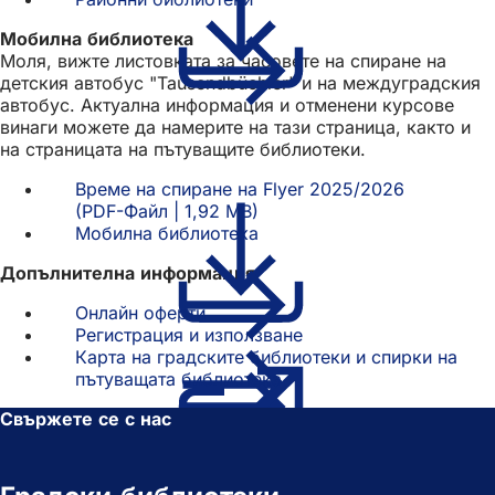
Мобилна библиотека
Моля, вижте листовката за часовете на спиране на
детския автобус "Tausendbüchler" и на междуградския
автобус. Актуална информация и отменени курсове
винаги можете да намерите на тази страница, както и
на страницата на пътуващите библиотеки.
Време на спиране на Flyer 2025/2026
PDF
-Файл
1,92 MB
Мобилна библиотека
Допълнителна информация
Онлайн оферти
Регистрация и използване
Карта на градските библиотеки и спирки на
пътуващата библиотека
(Отваря
се
Свържете се с нас
в
нов
раздел)