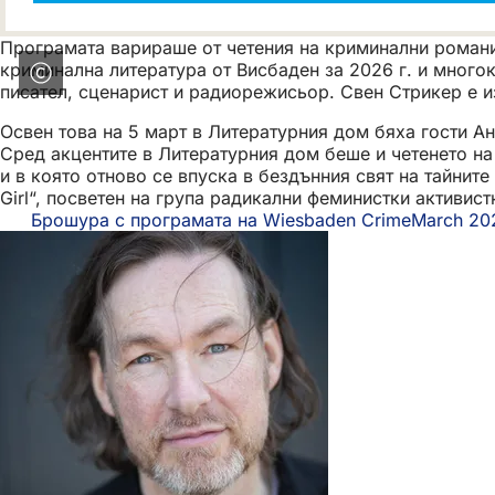
Програмата варираше от четения на криминални романи 
криминална литература от Висбаден за 2026 г. и много
писател, сценарист и радиорежисьор. Свен Стрикер е 
Освен това на 5 март в Литературния дом бяха гости Ан
Сред акцентите в Литературния дом беше и четенето на
и в която отново се впуска в бездънния свят на тайни
Girl“, посветен на група радикални феминистки активист
Брошура с програмата на Wiesbaden CrimeMarch 20