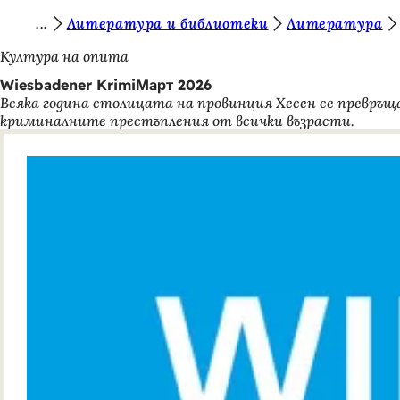
В
Литература и библиотеки
Литература
Преминаване към съдържанието
и
Култура на опита
е
Wiesbadener KrimiМарт 2026
Всяка година столицата на провинция Хесен се превръща
с
криминалните престъпления от всички възрасти.
т
е
т
у
к
: