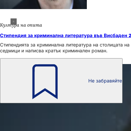
Култура на опита
Стипендия за криминална литература във Висбаден 
Стипендията за криминална литература на столицата на
седмици и написва кратък криминален роман.
Също така е интересно
Не забравяйте