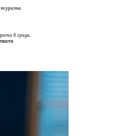
ултурата
рата в града.
твото