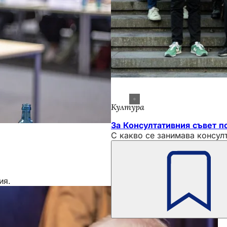
Култура
За Консултативния съвет п
С какво се занимава консулт
ия.
Не
забравяй