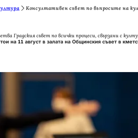
култура
Консултативен съвет по въпросите на к
ва Градския съвет по всички процеси, свързани с култу
ои на 11 август в залата на Общинския съвет в кметс