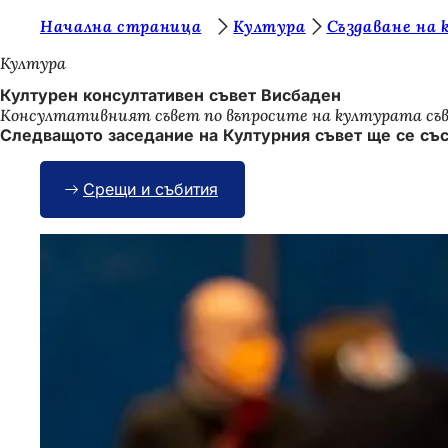
В
Начална страница
Култура
Създаване на 
Преминаване към съдържанието
и
Култура
е
Културен консултативен съвет Висбаден
Консултативният съвет по въпросите на културата съвет
с
Следващото заседание на Културния съвет ще се съст
т
е
Срещи и събития
т
у
к
: