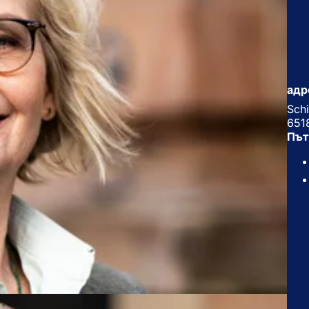
адр
Schi
651
Път