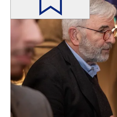
Не
забравяйте