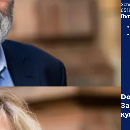
Schi
651
Път
Do
За
ку