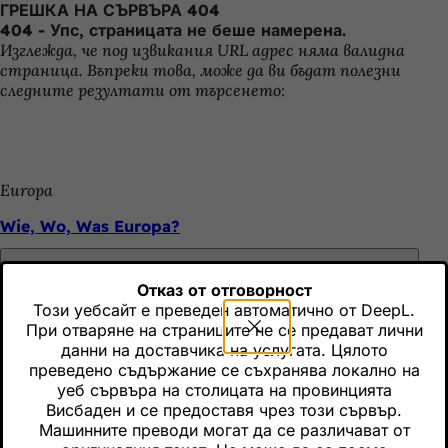
ГРЕШКА НА СЪРВЪРА 404
Преминаване към съдържанието
404 - Упс, страницата не беше намерена.
Изглежда, че под извикания URL адрес няма валидна
страница. Въпреки това, може да ви бъдат полезни
следните резултати от търсенето:
Europa
Wie, Wo, Was Europa?
Отказ от отговорност
Europa
Този уебсайт е преведен автоматично от DeepL.
Не забравяйте
При отваряне на страниците не се предават лични
Junges Europa
данни на доставчика на услугата. Цялото
преведено съдържание се съхранява локално на
уеб сървъра на столицата на провинцията
Висбаден и се предоставя чрез този сървър.
Europa
Машинните преводи могат да се различават от
Не забравяйте