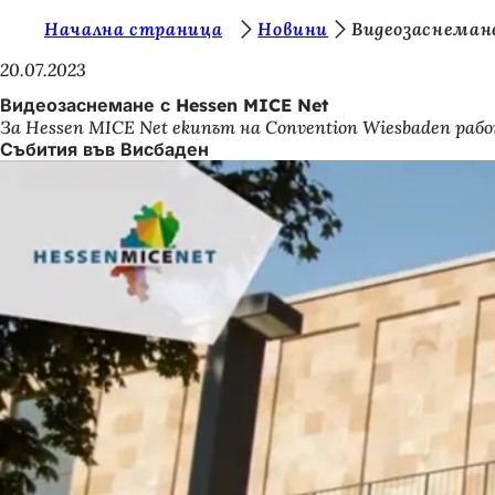
В
Начална страница
Новини
Видеозаснемане
Преминаване към съдържанието
и
20.07.2023
е
Видеозаснемане с Hessen MICE Net
За Hessen MICE Net екипът на Convention Wiesbaden рабо
с
Събития във Висбаден
т
е
т
у
к
: