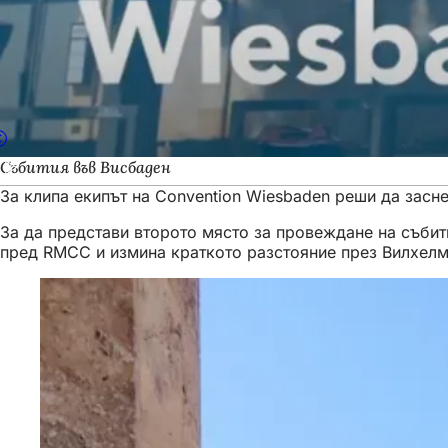
Събития във Висбаден
За клипа екипът на Convention Wiesbaden реши да засне
За да представи второто място за провеждане на събити
пред RMCC и измина краткото разстояние през Вилхел