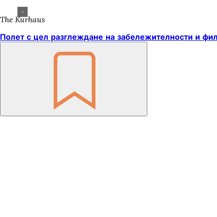
The Kurhaus
Полет с цел разглеждане на забележителности и фи
Не
забравяйте
Област
на
стъпалата