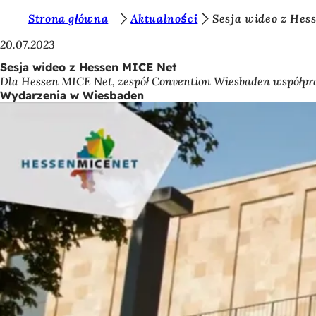
J
Strona główna
Aktualności
Sesja wideo z Hes
Przejdź do treści
e
20.07.2023
s
Sesja wideo z Hessen MICE Net
Dla Hessen MICE Net, zespół Convention Wiesbaden współpra
t
Wydarzenia w Wiesbaden
e
ś
t
u
t
a
j
: