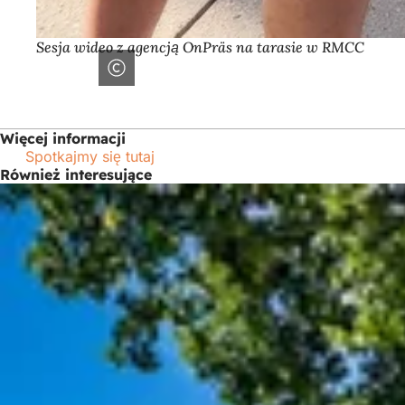
Sesja wideo z agencją OnPräs na tarasie w RMCC
Więcej informacji
Spotkajmy się tutaj
Również interesujące