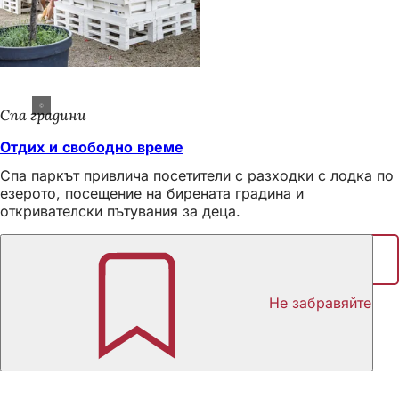
Спа градини
Отдих и свободно време
Спа паркът привлича посетители с разходки с лодка по
езерото, посещение на бирената градина и
откривателски пътувания за деца.
Споделяне на страницата
Област
Не забравяйте
на
стъпалата