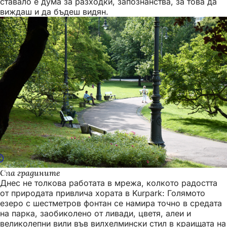
ставало е дума за разходки, запознанства, за това да
виждаш и да бъдеш видян.
Спа градините
Днес не толкова работата в мрежа, колкото радостта
от природата привлича хората в Kurpark: Голямото
езеро с шестметров фонтан се намира точно в средата
на парка, заобиколено от ливади, цветя, алеи и
великолепни вили във вилхелмински стил в краищата на