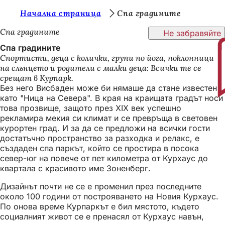
В
Начална страница
Спа градините
Преминаване към съдържанието
и
Спа градините
Не забравяйте
е
Спа градините
Спортисти, деца с колички, групи по йога, поклонници
с
на слънцето и родители с малки деца: Всички те се
т
срещат в Курпарк.
Без него Висбаден може би нямаше да стане известен
е
като "Ница на Севера". В края на краищата градът носи
т
това прозвище, защото през XIX век успешно
рекламира мекия си климат и се превръща в световен
у
курортен град. И за да се предложи на всички гости
к
достатъчно пространство за разходка и релакс, е
създаден спа паркът, който се простира в посока
:
север-юг на повече от пет километра от Курхаус до
квартала с красивото име Зоненберг.
Дизайнът почти не се е променил през последните
около 100 години от построяването на Новия Курхаус.
По онова време Курпаркът е бил мястото, където
социалният живот се е пренасял от Курхаус навън,