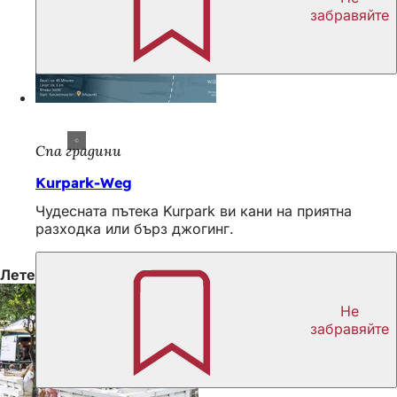
забравяйте
Спа градини
Kurpark-Weg
Чудесната пътека Kurpark ви кани на приятна
разходка или бърз джогинг.
Летен съвет
Не
забравяйте