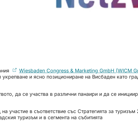
ания
Wiesbaden Congress & Marketing GmbH (WICM 
 укрепване и ясно позициониране на Висбаден като град
твото, да се участва в различни панаири и да се иници
 на участие в съответствие със Стратегията за туризъм
дския туризъм и в сегмента на събитията