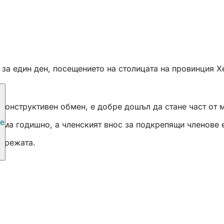
за един ден, посещението на столицата на провинция Хе
 конструктивен обмен, е добре дошъл да стане част от 
те
сума годишно, а членският внос за подкрепящи членове 
мрежата.
аря