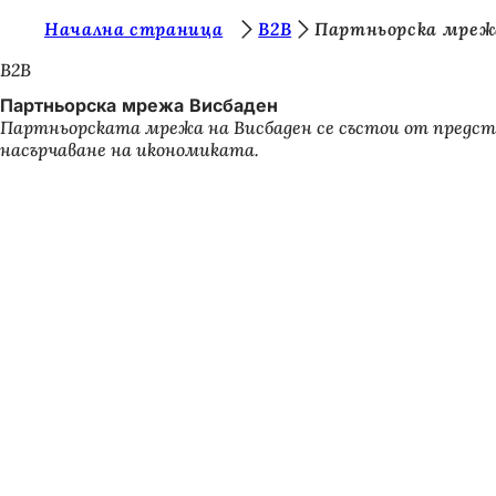
В
Начална страница
B2B
Партньорска мреж
Преминаване към съдържанието
и
B2B
е
Партньорска мрежа Висбаден
Партньорската мрежа на Висбаден се състои от предста
с
насърчаване на икономиката.
т
е
т
у
к
: