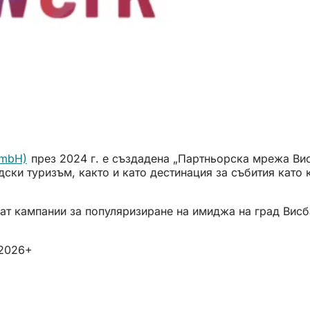
GmbH)
(Отваря
през 2024 г. е създадена „Партньорска мрежа Ви
ски туризъм, както и като дестинация за събития като 
се
в
нов
ират кампании за популяризиране на имиджа на град Вис
раздел)
 2026+