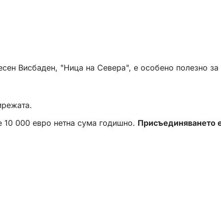
сен Висбаден, "Ница на Севера", е особено полезно за 
мрежата.
е 10 000 евро нетна сума годишно.
Присъединяването е