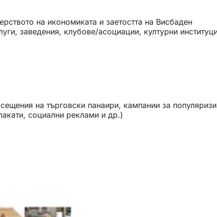
рството на икономиката и заетостта на Висбаден
луги, заведения, клубове/асоциации, културни институц
осещения на търговски панаири, кампании за популяризи
лакати, социални реклами и др.)