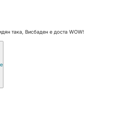
идян така, Висбаден е доста WOW!
те