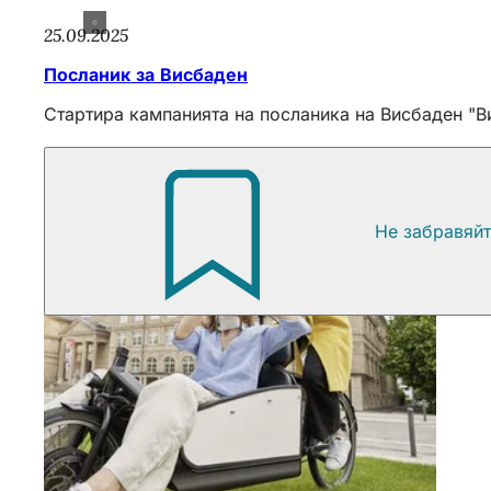
25.09.2025
Посланик за Висбаден
Стартира кампанията на посланика на Висбаден "В
Не забравяй