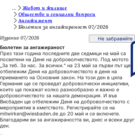
В
Живот и жилище
Преминаване към съдържанието
Общество и социални въпроси
и
Ангажимент
е
Бюлетин за ангажираност 07/2026
с
Издание 07/2026
Не забравяйте
т
Бюлетин за ангажираност
През тази година последните две седмици на май са
е
посветени на Деня на доброволчеството. Под мотото
т
„За теб. За нас. За всички.“ на 23 май за първи път ще
отбележим Деня на доброволчеството в деня на
у
приемането на Основния закон. На този ден в цяла
к
Германия ще се проведат доброволчески инициативи,
които ще покажат колко разнообразно и важно е
:
доброволчеството за нашата демокрация. И във
Висбаден ще отбележим Деня на доброволчеството с
мероприятие в кметството. Регистрирайте се на
mitwirken
wiesbaden
de
до 20 май и се включете.
Благодарим ви за ангажираността ви, днес и всеки друг
ден.