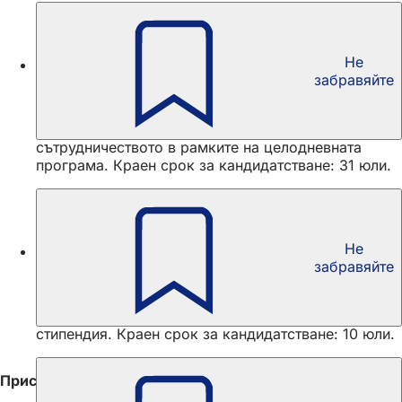
Не
Цена на MIXED UP
забравяйте
Награждават се проекти, редовни инициативи или
структурни подходи, които по особен начин
показват как може да се реализира
сътрудничеството в рамките на целодневната
програма. Краен срок за кандидатстване: 31 юли.
Не
startsocial финансиране
забравяйте
Хората, ангажирани със социални каузи,
получават възможност да развият своята
инициатива в рамките на четиримесечна
стипендия. Краен срок за кандидатстване: 10 юли.
Присъединете се