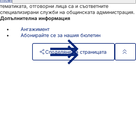
mitwirken
wiesbaden
de
. В зависимост от проекта и
тематиката, отговорни лица са и съответните
специализирани служби на общинската администрация.
Допълнителна информация
Ангажимент
Абонирайте се за нашия бюлетин
Споделяне на страницата
Област
Бърз достъп
на
Всички услуги
Календар на събитията
стъпалата
Служба за граждани
Отзиви за уебсайта
Правни въпроси
Настройки за защита на данните
Условия за ползване