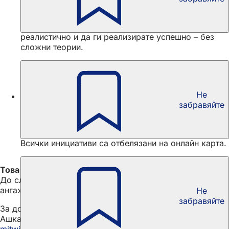
асоциации
В този онлайн семинар ще научите как да
структурирате проектите си, да ги планирате
реалистично и да ги реализирате успешно – без
сложни теории.
Не
Ден на действие: Ден на съседството
забравяйте
Денят на съседството на 29 май е национален ден
за инициативи, който предлага идеалния повод да
се опознаем и да отпразнуваме съжителството си.
Всички инициативи са отбелязани на онлайн карта.
Това беше последната информация
До следващия път – останете любознателни и
ангажирани!
Не
забравяйте
За допълнителни въпроси можете да се свържете с
Ашкан Некуеян по електронна поща на адрес