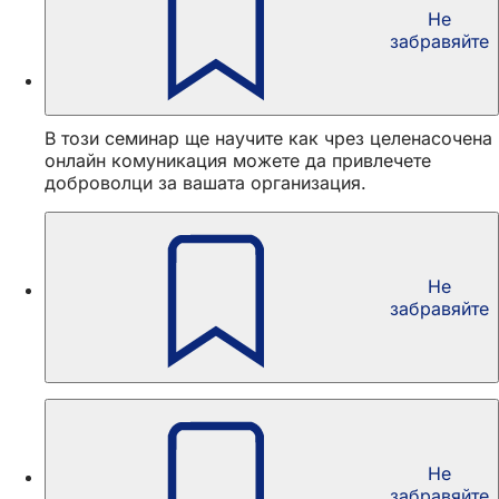
Не
забравяйте
Семинар: Спечелване на доброволци чрез
онлайн комуникация
В този семинар ще научите как чрез целенасочена
онлайн комуникация можете да привлечете
доброволци за вашата организация.
Не
Уебинар: Успешна работа в екип
забравяйте
Този уебинар ще ви покаже как да организирате
проектите в сдружението по динамичен, ефективен
и ориентиран към екипната работа начин.
Не
Онлайн курс: Умно управление на проекти за
забравяйте