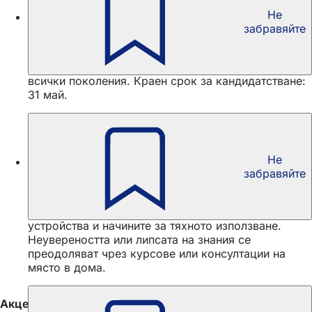
Не
Конкурс: "Действие на поколенията - укрепване
забравяйте
на местните семейства"
Тази година темата на конкурса е „Заедно. За
всички поколения“. В него се обръща внимание на
всички поколения. Краен срок за кандидатстване:
31 май.
Не
Цифрови технологии в напреднала възраст -
забравяйте
Di@-Lotsen
В рамките на този проект възрастните хора се
запознават с предимствата на цифровите
устройства и начините за тяхното използване.
Неувереността или липсата на знания се
преодоляват чрез курсове или консултации на
място в дома.
Акценти от ангажирането