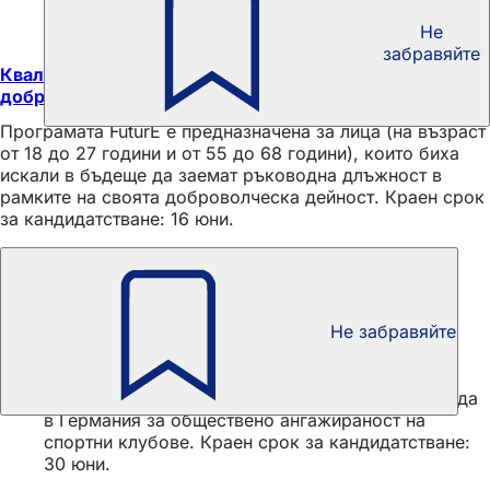
Не
забравяйте
Квалификационна програма за ръководители на
доброволци
Програмата FuturE е предназначена за лица (на възраст
от 18 до 27 години и от 55 до 68 години), които биха
искали в бъдеще да заемат ръководна длъжност в
рамките на своята доброволческа дейност. Краен срок
за кандидатстване: 16 юни.
Добре информиран
Не забравяйте
Спонсорство: Stars of Sport
„Звездите на спорта“ са най-престижната награда
в Германия за обществено ангажираност на
спортни клубове. Краен срок за кандидатстване:
30 юни.