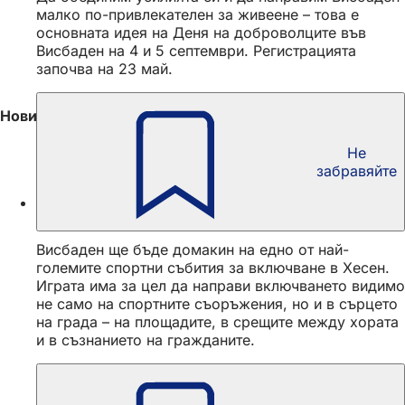
малко по-привлекателен за живеене – това е
основната идея на Деня на доброволците във
Висбаден на 4 и 5 септември. Регистрацията
започва на 23 май.
Новини от Висбаден, Хесен и Германия
Не
забравяйте
Държавни игри на Спешъл Олимпикс Хесен
2029 във Висбаден
Висбаден ще бъде домакин на едно от най-
големите спортни събития за включване в Хесен.
Играта има за цел да направи включването видимо
не само на спортните съоръжения, но и в сърцето
на града – на площадите, в срещите между хората
и в съзнанието на гражданите.