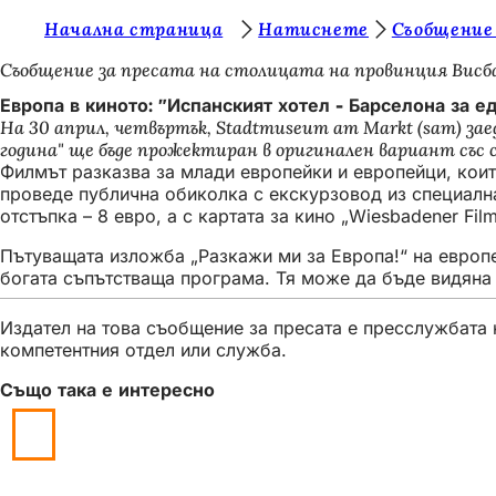
В
Начална страница
Натиснете
Съобщение
Преминаване към съдържанието
и
Съобщение за пресата на столицата на провинция Висб
е
Европа в киното: "Испанският хотел - Барселона за е
На 30 април, четвъртък, Stadtmuseum am Markt (sam) заед
с
година" ще бъде прожектиран в оригинален вариант със
т
Филмът разказва за млади европейки и европейци, коит
проведе публична обиколка с екскурзовод из специалнат
е
отстъпка – 8 евро, а с картата за кино „Wiesbadener Film
т
Пътуващата изложба „Разкажи ми за Европа!“ на европей
у
богата съпътстваща програма. Тя може да бъде видяна
к
Издател на това съобщение за пресата е пресслужбата н
:
компетентния отдел или служба.
Също така е интересно