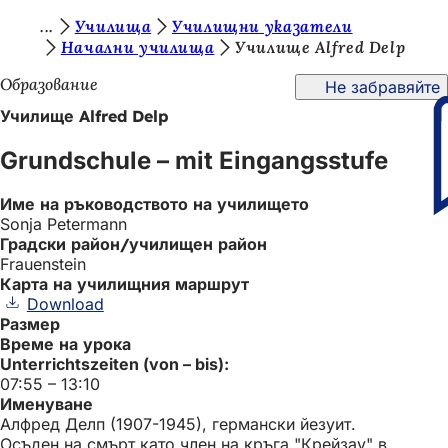
В
Училища
Училищни указатели
Преминаване към съдържанието
Начални училища
Училище Alfred Delp
и
Образование
Не забравяйте
е
Училище Alfred Delp
с
т
Grundschule – mit Eingangsstufe
е
Име на ръководството на училището
т
Sonja Petermann
у
Градски район/училищен район
Frauenstein
к
Карта на училищния маршрут
Download
:
Размер
Време на урока
Unterrichtszeiten (von – bis):
07:55 – 13:10
Именуване
Алфред Делп (1907-1945), германски йезуит.
Осъден на смърт като член на кръга "Крейзау" в