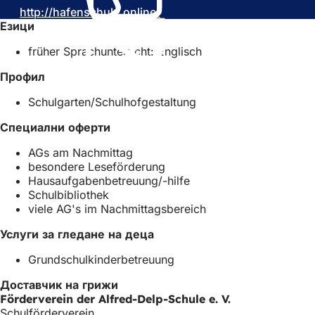
http://hafenschule.online/
е
(
в
Езици
в
О
н
н
т
о
früher Sprachunterricht: Englisch
о
в
в
в
а
р
Профил
р
р
а
а
я
з
Schulgarten/Schulhofgestaltung
з
с
д
д
е
е
Специални оферти
е
в
л
AGs am Nachmittag
л
н
)
besondere Leseförderung
)
о
Hausaufgabenbetreuung/-hilfe
в
Schulbibliothek
р
viele AG's im Nachmittagsbereich
а
з
Услуги за гледане на деца
д
е
Grundschulkinderbetreuung
л
)
Доставчик на грижи
Förderverein der Alfred-Delp-Schule e. V.
Schulförderverein