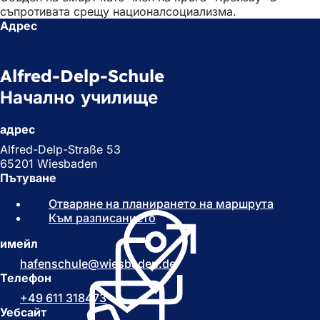
съпротивата срещу националсоциализма.
Адрес
Alfred-Delp-Schule
Начално училище
адрес
Alfred-Delp-Straße 53
65201 Wiesbaden
Пътуване
Отваряне на планирането на маршрута
(
Към разписанието
(
О
О
т
имейл
т
в
в
а
hafenschule
wiesbaden
de
а
р
Телефон
р
я
+49 611 318473
я
с
Уебсайт
с
е