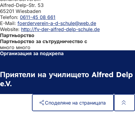
Alfred-Delp-Str. 53
65201 Wiesbaden
Telefon:
0611-45 08 661
E-Mail:
foerderverein-a-d-schule@web.de
Website:
http://fv-der-alfred-delp-schule.de
Партньорство
Партньорство за сътрудничество с
много много
Организация за подкрепа
Приятели на училището Alfred Delp
e.V.
Споделяне на страницата
Област
Бърз достъп
на
Всички услуги
Календар на събитията
стъпалата