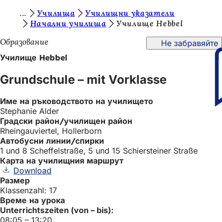
В
Училища
Училищни указатели
Преминаване към съдържанието
Начални училища
Училище Hebbel
и
Образование
Не забравяйте
е
Училище Hebbel
с
т
Grundschule – mit Vorklasse
е
Име на ръководството на училището
т
Stephanie Alder
у
Градски район/училищен район
Rheingauviertel, Hollerborn
к
Автобусни линии/спирки
1 und 8 Scheffelstraße, 5 und 15 Schiersteiner Straße
:
Карта на училищния маршрут
Download
Размер
Klassenzahl: 17
Време на урока
Unterrichtszeiten (von – bis):
08:05 – 13:20