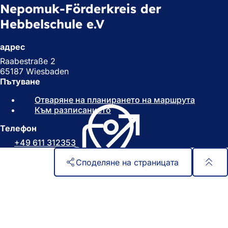
Nepomuk-Förderkreis der
Hebbelschule e.V
адрес
Raabestraße 2
65187 Wiesbaden
Пътуване
Отваряне на планирането на маршрута
(
Към разписанието
(
О
О
т
Телефон
т
в
в
а
+49 611 312353
а
р
р
я
Споделяне на страницата
я
с
с
е
Област
Бърз достъп
е
в
на
Всички услуги
в
н
Календар на събитията
стъпалата
н
о
Служба за граждани
о
в