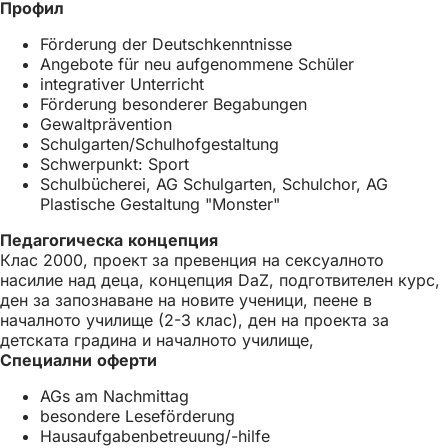
Профил
а
я
з
з
с
д
Förderung der Deutschkenntnisse
д
е
е
Angebote für neu aufgenommene Schüler
е
в
л
integrativer Unterricht
л
н
)
Förderung besonderer Begabungen
)
о
Gewaltprävention
в
Schulgarten/Schulhofgestaltung
р
Schwerpunkt: Sport
а
Schulbücherei, AG Schulgarten, Schulchor, AG
з
Plastische Gestaltung "Monster"
д
е
Педагогическа концепция
л
Клас 2000, проект за превенция на сексуалното
)
насилие над деца, концепция DaZ, подготвителен курс,
ден за запознаване на новите ученици, пеене в
началното училище (2-3 клас), ден на проекта за
детската градина и началното училище,
Специални оферти
AGs am Nachmittag
besondere Leseförderung
Hausaufgabenbetreuung/-hilfe