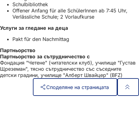
Schulbibliothek
Offener Anfang für alle SchülerInnen ab 7:45 Uhr,
Verlässliche Schule; 2 Vorlaufkurse
Услуги за гледане на деца
Pakt für den Nachmittag
Партньорство
Партньорство за сътрудничество с
Фондация "Четене" (читателски клуб), училище "Густав
Щреземан", тясно сътрудничество със съседните
детски градини, училище "Алберт Швайцер" (BFZ)
Споделяне на страницата
Област
Бърз достъп
на
Всички услуги
Календар на събитията
стъпалата
Служба за граждани
Отзиви за уебсайта