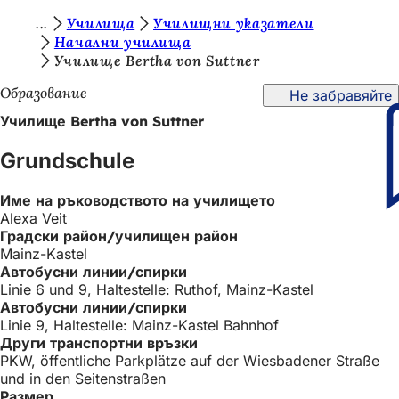
В
Училища
Училищни указатели
Преминаване към съдържанието
Начални училища
и
Училище Bertha von Suttner
е
Образование
Не забравяйте
с
Училище Bertha von Suttner
т
Grundschule
е
т
Име на ръководството на училището
у
Alexa Veit
Градски район/училищен район
к
Mainz-Kastel
:
Автобусни линии/спирки
Linie 6 und 9, Haltestelle: Ruthof, Mainz-Kastel
Автобусни линии/спирки
Linie 9, Haltestelle: Mainz-Kastel Bahnhof
Други транспортни връзки
PKW, öffentliche Parkplätze auf der Wiesbadener Straße
und in den Seitenstraßen
Размер