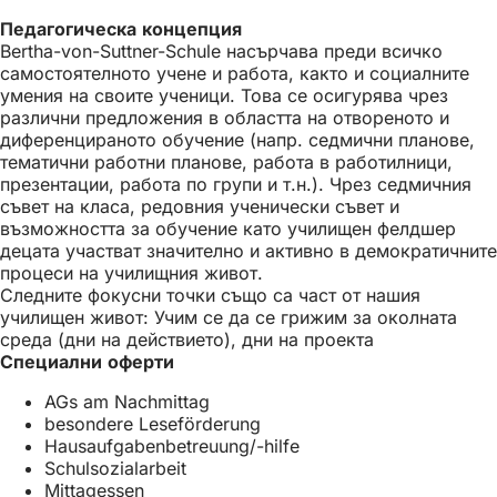
Педагогическа концепция
Bertha-von-Suttner-Schule насърчава преди всичко
самостоятелното учене и работа, както и социалните
умения на своите ученици. Това се осигурява чрез
различни предложения в областта на отвореното и
диференцираното обучение (напр. седмични планове,
тематични работни планове, работа в работилници,
презентации, работа по групи и т.н.). Чрез седмичния
съвет на класа, редовния ученически съвет и
възможността за обучение като училищен фелдшер
децата участват значително и активно в демократичните
процеси на училищния живот.
Следните фокусни точки също са част от нашия
училищен живот: Учим се да се грижим за околната
среда (дни на действието), дни на проекта
Специални оферти
AGs am Nachmittag
besondere Leseförderung
Hausaufgabenbetreuung/-hilfe
Schulsozialarbeit
Mittagessen