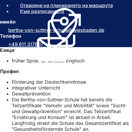
Отваряне на планирането на маршрута
(
Към разписанието
(
О
О
т
имейл
т
в
в
а
bertha-von-suttner-schule
wiesbaden
de
а
р
Телефон
р
я
+49 611 317807
я
с
Езици
с
е
е
в
früher Sprachunterricht: Englisch
в
н
н
о
Профил
о
в
Förderung der Deutschkenntnisse
в
р
integrativer Unterricht
р
а
Gewaltprävention
а
з
Die Bertha-von-Suttner-Schule hat bereits die
з
д
Teilzertifikate "Verkehr und Mobilität" sowie "Sucht-
д
е
und Gewaltprävention" erreicht. Das Teilzertifikat
е
л
"Ernährung und Konsum" ist aktuell in Arbeit.
л
)
Langfristig strebt die Schule das Gesamtzertifikat als
)
"Gesundheitsfördernde Schule" an.