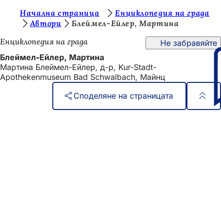
В
Начална страница
Енциклопедия на града
Преминаване към съдържанието
Автори
Блеймел-Ейлер, Мартина
и
Енциклопедия на града
Не забравяйте
е
Блеймел-Ейлер, Мартина
с
Мартина Блеймел-Ейлер, д-р, Kur-Stadt-
т
Apothekenmuseum Bad Schwalbach, Майнц
е
Споделяне на страницата
т
Област
Бърз достъп
у
на
Всички услуги
к
Календар на събитията
стъпалата
:
Служба за граждани
Отзиви за уебсайта
Правни въпроси
Настройки за защита на данните