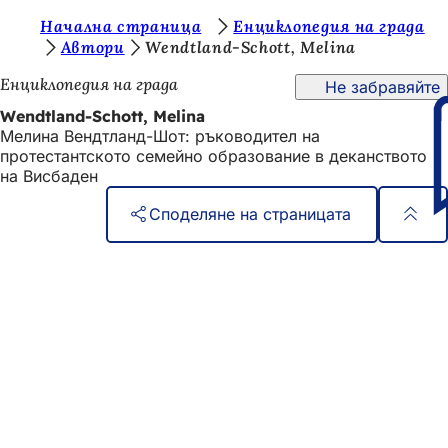
В
Начална страница
Енциклопедия на града
Преминаване към съдържанието
Автори
Wendtland-Schott, Melina
и
Енциклопедия на града
Не забравяйте
е
Wendtland-Schott, Melina
с
Мелина Вендтланд-Шот: ръководител на
т
протестантското семейно образование в деканството
на Висбаден
е
т
Споделяне на страницата
у
Област
Бърз достъп
к
на
Всички услуги
:
Календар на събитията
стъпалата
Служба за граждани
Отзиви за уебсайта
Правни въпроси