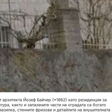
т архитекта Йозеф Байчер (*1862) като резиденция за
ра, както и запазените части на оградата са богато
мазилка, стенните фризове и детайлите на внушителната