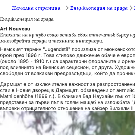
В
Начална страница
Енциклопедия на града
Преминаване към съдържанието
и
Енциклопедия на града
е
Art Nouveau
Епохата на ар нуво също оставя своя отпечатък върху
с
многобройни сгради и техните интериори.
т
Немският термин "Jugendstil" произлиза от мюнхенскот
е
брой през 1896 г. Това стилово движение обаче е евро
(около 1895 - 1910 г.) са характерни флоралните и орн
т
под влиянието на Виенския сецесион, от друга. Художн
свободен от всякакви предразсъдъци, който да проникн
у
к
Дармщат е от изключителна важност за разпространениет
стаи в Новия дворец в Дармщат, обзаведени от английс
:
Mathildenhöhe (1899 г.). В близкия Бад Наухайм пък от
представен за първи път в голям мащаб на изложбата "Д
въпреки отрицателното отношение на кайзер Вилхелм I