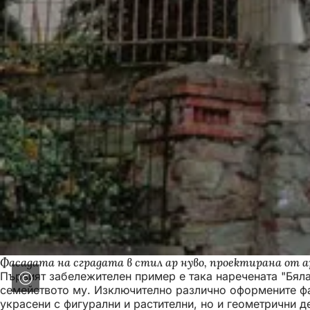
Фасадата на сградата в стил ар нуво, проектирана от 
Първият забележителен пример е така наречената "Бяла 
семейството му. Изключително различно оформените фас
украсени с фигурални и растителни, но и геометрични д