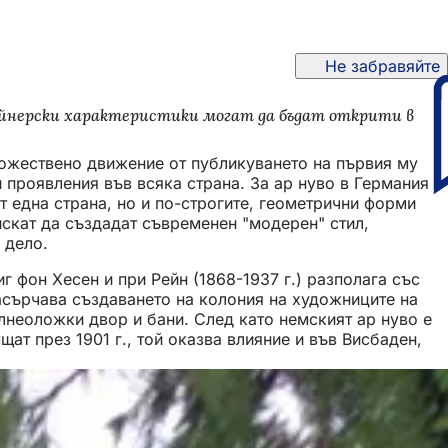
Не забравяйте
зайнерски характеристики могат да бъдат открити в
удожествено движение от публикуването на първия му
 проявления във всяка страна. За ар нуво в Германия
т една страна, но и по-строгите, геометрични форми
искат да създадат съвременен "модерен" стил,
 дело.
 фон Хесен и при Рейн (1868-1937 г.) разполага със
насърчава създаването на колония на художниците на
балнеоложки двор и бани. След като немският ар нуво е
ат през 1901 г., той оказва влияние и във Висбаден,