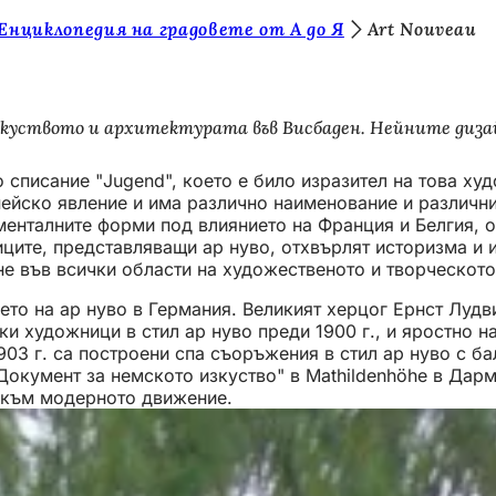
Енциклопедия на градовете от А до Я
Art Nouveau
 изкуството и архитектурата във Висбаден. Нейните ди
о списание "Jugend", което е било изразител на това х
пейско явление и има различно наименование и различни
аменталните форми под влиянието на Франция и Белгия, о
иците, представляващи ар нуво, отхвърлят историзма и 
е във всички области на художественото и творческото
о на ар нуво в Германия. Великият херцог Ернст Лудвиг
ки художници в стил ар нуво преди 1900 г., и яростно 
 1903 г. са построени спа съоръжения в стил ар нуво с 
окумент за немското изкуство" в Mathildenhöhe в Дармщ
I към модерното движение.