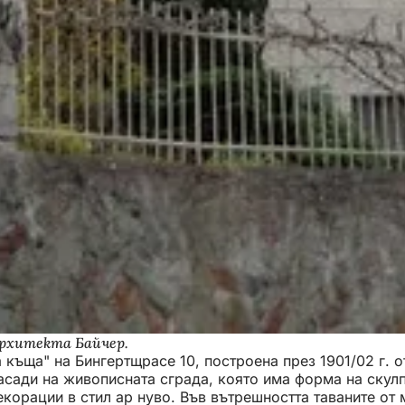
архитекта Байчер.
къща" на Бингертщрасе 10, построена през 1901/02 г. о
ади на живописната сграда, която има форма на скулпту
екорации в стил ар нуво. Във вътрешността таваните от 