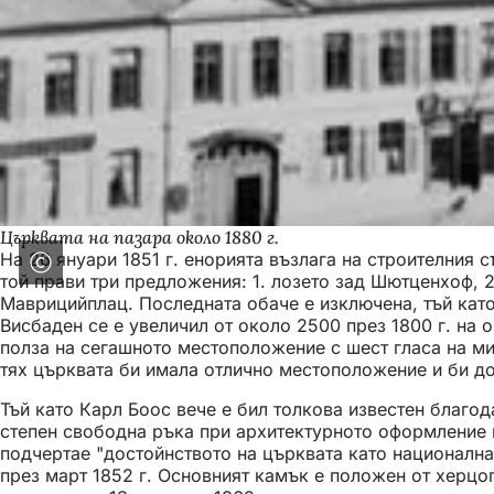
Църквата на пазара около 1880 г.
На 26 януари 1851 г. енорията възлага на строителния 
той прави три предложения: 1. лозето зад Шютценхоф, 
Маврицийплац. Последната обаче е изключена, тъй като
Висбаден се е увеличил от около 2500 през 1800 г. на 
полза на сегашното местоположение с шест гласа на ми
тях църквата би имала отлично местоположение и би до
Тъй като Карл Боос вече е бил толкова известен благо
степен свободна ръка при архитектурното оформление н
подчертае "достойнството на църквата като национална 
през март 1852 г. Основният камък е положен от херцог