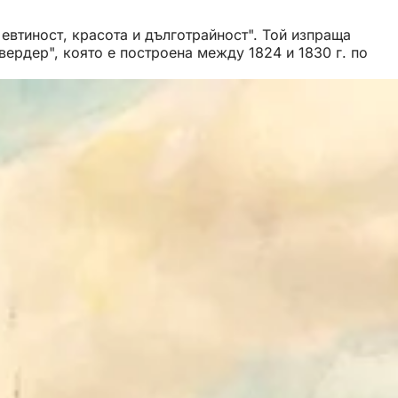
евтиност, красота и дълготрайност". Той изпраща
ердер", която е построена между 1824 и 1830 г. по