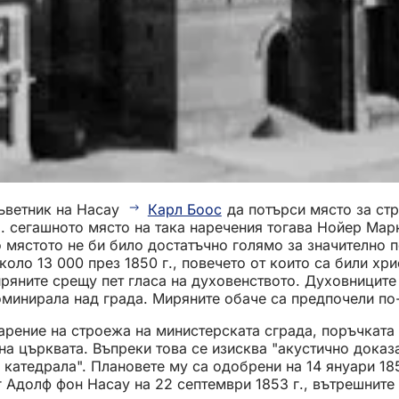
съветник на Насау
Карл Боос
да потърси място за стр
2. сегашното място на така наречения тогава Нойер Мар
 мястото не би било достатъчно голямо за значително п
около 13 000 през 1850 г., повечето от които са били х
ряните срещу пет гласа на духовенството. Духовниците
минирала над града. Миряните обаче са предпочели по-
дарение на строежа на министерската сграда, поръчката
а църквата. Въпреки това се изисква "акустично доказа
катедрала". Плановете му са одобрени на 14 януари 185
 Адолф фон Насау на 22 септември 1853 г., вътрешните 