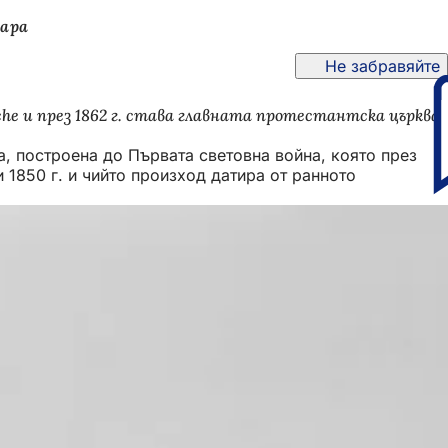
зара
Не забравяйте
he и през 1862 г. става главната протестантска църква
да, построена до Първата световна война, която през
и 1850 г. и чийто произход датира от ранното