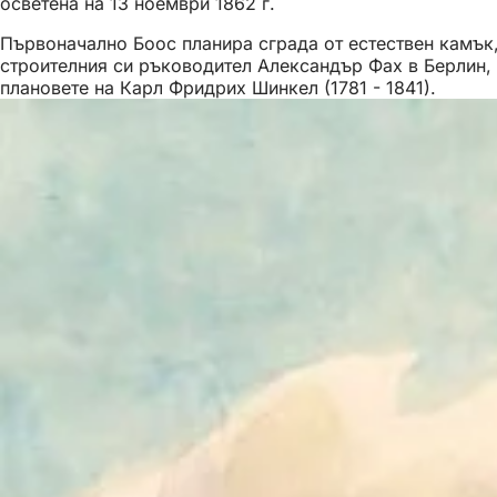
осветена на 13 ноември 1862 г.
Първоначално Боос планира сграда от естествен камък, 
строителния си ръководител Александър Фах в Берлин, 
плановете на Карл Фридрих Шинкел (1781 - 1841).