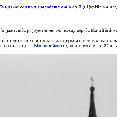
Енциклопедия на градовете от А до Я
Църква на па
he замества разрушената от пожар църква Mauritiuskirc
рата от четирите протестантски църкви в центъра на гра
ик на старата
Маврицийкирхе
, която изгаря на 27 юл