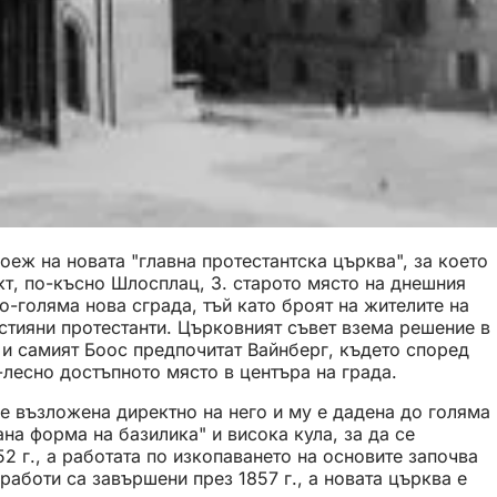
оеж на новата "главна протестантска църква", за което
кт, по-късно Шлосплац, 3. старото място на днешния
о-голяма нова сграда, тъй като броят на жителите на
ристияни протестанти. Църковният съвет взема решение в
 и самият Боос предпочитат Вайнберг, където според
лесно достъпното място в центъра на града.
 е възложена директно на него и му е дадена до голяма
на форма на базилика" и висока кула, за да се
2 г., а работата по изкопаването на основите започва
работи са завършени през 1857 г., а новата църква е