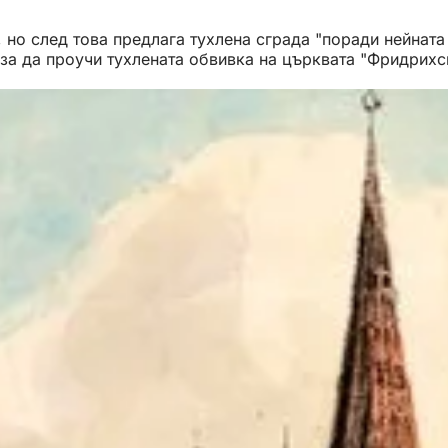
но след това предлага тухлена сграда "поради нейната 
за да проучи тухлената обвивка на църквата "Фридрихсв