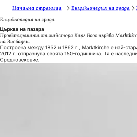
В
Начална страница
Енциклопедия на града
Преминаване към съдържанието
и
Енциклопедия на града
е
Църква на пазара
Проектираната от майстора Карл Боос църква Marktkirc
с
на Висбаден.
т
Построена между 1852 и 1862 г., Marktkirche е най-ста
2012 г. отпразнува своята 150-годишнина. Тя е наследн
е
Средновековие.
т
у
к
: