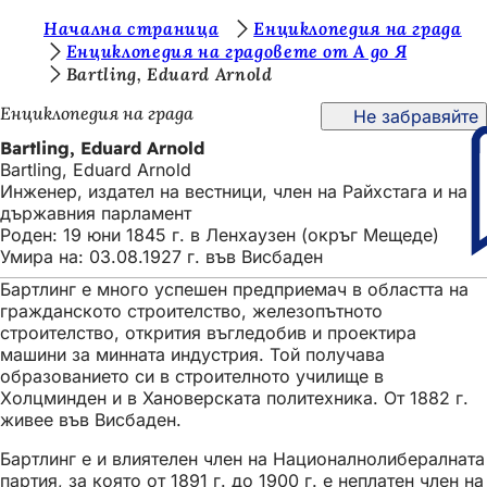
В
Начална страница
Енциклопедия на града
Преминаване към съдържанието
Енциклопедия на градовете от А до Я
и
Bartling, Eduard Arnold
е
Енциклопедия на града
Не забравяйте
с
Bartling, Eduard Arnold
т
Bartling, Eduard Arnold
Инженер, издател на вестници, член на Райхстага и на
е
държавния парламент
т
Роден: 19 юни 1845 г. в Ленхаузен (окръг Мещеде)
Умира на: 03.08.1927 г. във Висбаден
у
Бартлинг е много успешен предприемач в областта на
к
гражданското строителство, железопътното
:
строителство, открития въгледобив и проектира
машини за минната индустрия. Той получава
образованието си в строителното училище в
Холцминден и в Хановерската политехника. От 1882 г.
живее във Висбаден.
Бартлинг е и влиятелен член на Националнолибералната
партия, за която от 1891 г. до 1900 г. е неплатен член на