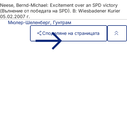
Neese, Bernd-Michael: Excitement over an SPD victory
(Вълнение от победата на SPD). В: Wiesbadener Kurier
05.02.2007 г.
Мюлер-Шеленберг, Гунтрам
Споделяне на страницата
Област
Бърз достъп
на
Всички услуги
Календар на събитията
стъпалата
Служба за граждани
Отзиви за уебсайта
Правни въпроси
Настройки за защита на данните
Условия за ползване
Декларация за достъпност