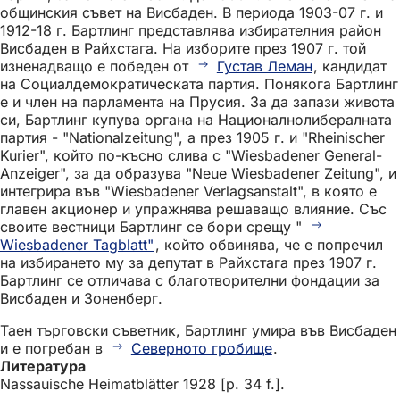
общинския съвет на Висбаден. В периода 1903-07 г. и
1912-18 г. Бартлинг представлява избирателния район
Висбаден в Райхстага. На изборите през 1907 г. той
изненадващо е победен от
Густав Леман
, кандидат
на Социалдемократическата партия. Понякога Бартлинг
е и член на парламента на Прусия. За да запази живота
си, Бартлинг купува органа на Националнолибералната
партия - "Nationalzeitung", а през 1905 г. и "Rheinischer
Kurier", който по-късно слива с "Wiesbadener General-
Anzeiger", за да образува "Neue Wiesbadener Zeitung", и
интегрира във "Wiesbadener Verlagsanstalt", в която е
главен акционер и упражнява решаващо влияние. Със
своите вестници Бартлинг се бори срещу "
Wiesbadener Tagblatt"
, който обвинява, че е попречил
на избирането му за депутат в Райхстага през 1907 г.
Бартлинг се отличава с благотворителни фондации за
Висбаден и Зоненберг.
Таен търговски съветник, Бартлинг умира във Висбаден
и е погребан в
Северното гробище
.
Литература
Nassauische Heimatblätter 1928 [p. 34 f.].