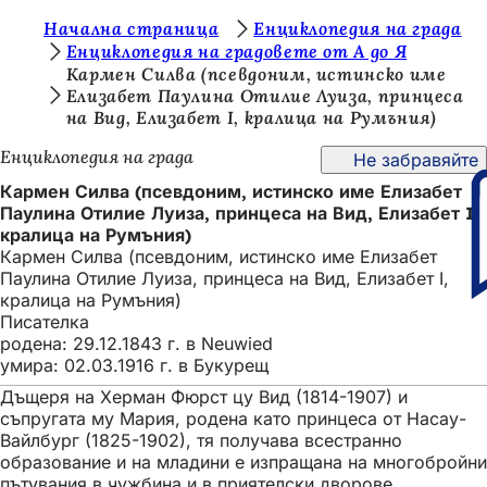
В
Начална страница
Енциклопедия на града
Преминаване към съдържанието
Енциклопедия на градовете от А до Я
и
Кармен Силва (псевдоним, истинско име
Елизабет Паулина Отилие Луиза, принцеса
е
на Вид, Елизабет I, кралица на Румъния)
с
Енциклопедия на града
Не забравяйте
т
Кармен Силва (псевдоним, истинско име Елизабет
е
Паулина Отилие Луиза, принцеса на Вид, Елизабет I,
т
кралица на Румъния)
Кармен Силва (псевдоним, истинско име Елизабет
у
Паулина Отилие Луиза, принцеса на Вид, Елизабет I,
к
кралица на Румъния)
Писателка
:
родена: 29.12.1843 г. в Neuwied
умира: 02.03.1916 г. в Букурещ
Дъщеря на Херман Фюрст цу Вид (1814-1907) и
съпругата му Мария, родена като принцеса от Насау-
Вайлбург (1825-1902), тя получава всестранно
образование и на младини е изпращана на многобройни
пътувания в чужбина и в приятелски дворове,