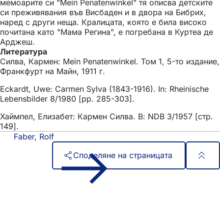
мемоарите си "Mein Penatenwinkel" тя описва детските
си преживявания във Висбаден и в двора на Бибрих,
наред с други неща. Кралицата, която е била високо
почитана като "Мама Регина", е погребана в Куртеа де
Арджеш.
Литература
Силва, Кармен: Mein Penatenwinkel. Том 1, 5-то издание,
Франкфурт на Майн, 1911 г.
Eckardt, Uwe: Carmen Sylva (1843-1916). In: Rheinische
Lebensbilder 8/1980 [pp. 285-303].
Хаймпел, Елизабет: Кармен Силва. В: NDB 3/1957 [стр.
149].
Faber, Rolf
Споделяне на страницата
Област
Бърз достъп
на
Всички услуги
Календар на събитията
стъпалата
Служба за граждани