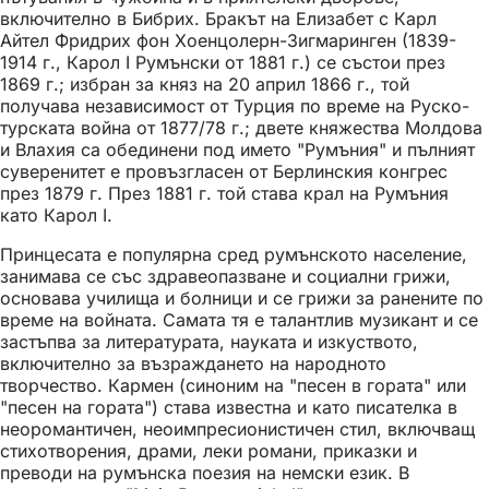
включително в Бибрих. Бракът на Елизабет с Карл
Айтел Фридрих фон Хоенцолерн-Зигмаринген (1839-
1914 г., Карол I Румънски от 1881 г.) се състои през
1869 г.; избран за княз на 20 април 1866 г., той
получава независимост от Турция по време на Руско-
турската война от 1877/78 г.; двете княжества Молдова
и Влахия са обединени под името "Румъния" и пълният
суверенитет е провъзгласен от Берлинския конгрес
през 1879 г. През 1881 г. той става крал на Румъния
като Карол I.
Принцесата е популярна сред румънското население,
занимава се със здравеопазване и социални грижи,
основава училища и болници и се грижи за ранените по
време на войната. Самата тя е талантлив музикант и се
застъпва за литературата, науката и изкуството,
включително за възраждането на народното
творчество. Кармен (синоним на "песен в гората" или
"песен на гората") става известна и като писателка в
неоромантичен, неоимпресионистичен стил, включващ
стихотворения, драми, леки романи, приказки и
преводи на румънска поезия на немски език. В