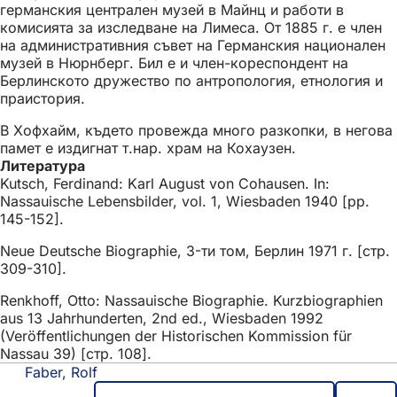
германския централен музей в Майнц и работи в
комисията за изследване на Лимеса. От 1885 г. е член
на административния съвет на Германския национален
музей в Нюрнберг. Бил е и член-кореспондент на
Берлинското дружество по антропология, етнология и
праистория.
В Хофхайм, където провежда много разкопки, в негова
памет е издигнат т.нар. храм на Кохаузен.
Литература
Kutsch, Ferdinand: Karl August von Cohausen. In:
Nassauische Lebensbilder, vol. 1, Wiesbaden 1940 [pp.
145-152].
Neue Deutsche Biographie, 3-ти том, Берлин 1971 г. [стр.
309-310].
Renkhoff, Otto: Nassauische Biographie. Kurzbiographien
aus 13 Jahrhunderten, 2nd ed., Wiesbaden 1992
(Veröffentlichungen der Historischen Kommission für
Nassau 39) [стр. 108].
Faber, Rolf