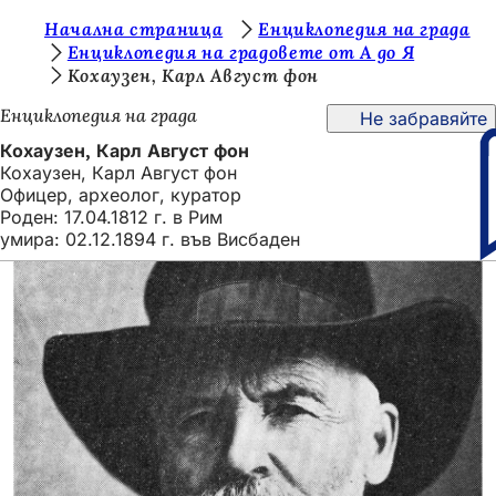
В
Начална страница
Енциклопедия на града
Преминаване към съдържанието
Енциклопедия на градовете от А до Я
и
Кохаузен, Карл Август фон
е
Енциклопедия на града
Не забравяйте
с
Кохаузен, Карл Август фон
т
Кохаузен, Карл Август фон
Офицер, археолог, куратор
е
Роден: 17.04.1812 г. в Рим
т
умира: 02.12.1894 г. във Висбаден
у
к
: