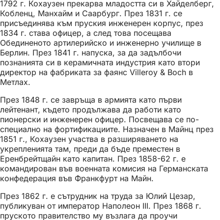
1792 г. Кохаузен прекарва младостта си в Хайделберг,
Кобленц, Манхайм и Саарбург. През 1831 г. се
присъединява към пруския инженерен корпус, през
1834 г. става офицер, а след това посещава
Обединеното артилерийско и инженерно училище в
Берлин. През 1841 г. напуска, за да задълбочи
познанията си в керамичната индустрия като втори
директор на фабриката за фаянс Villeroy & Boch в
Метлах.
През 1848 г. се завръща в армията като първи
лейтенант, където продължава да работи като
пионерски и инженерен офицер. Посвещава се по-
специално на фортификациите. Назначен в Майнц през
1851 г., Кохаузен участва в разширяването на
укрепленията там, преди да бъде преместен в
Еренбрейтщайн като капитан. През 1858-62 г. е
командирован във военната комисия на Германската
конфедерация във Франкфурт на Майн.
През 1862 г. е сътрудник на труда за Юлий Цезар,
публикуван от император Наполеон III. През 1868 г.
пруското правителство му възлага да проучи