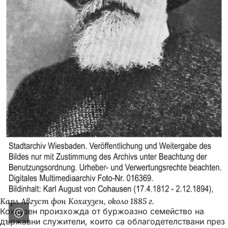
Карл Август фон Кохаузен, около 1885 г.
Кохаузен произхожда от буржоазно семейство на
държавни служители, които са облагодетелствани през