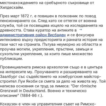
местонахождението на сребърното съкровище от
Хилдесхайм.
През март 1872 г. е повишен в полковник по повод
пенсионирането си. След като се оттегля от военна
служба, той се посвещава изцяло на изследванията на
древността. Става куратор на антиките в
административния район Висбаден
и се фокусира
интензивно върху предисторията и ранната история на
тази част на страната. Пътува неуморно из областта и
проучва могили, укрепления, пръстени, замъци и
сухопътни укрепления, за които пише множество
публикации.
Провинциалната римска археология също е в центъра
на интересите му. Проучването и разширяването на
Заалбург със съдействието на хомбургския майстор-
строител Луи Якоби се смята за дело на живота му. Той
написва основния си труд за лимеса: "Der römische
Grenzwall in Deutschland. Военно и техническо
описание" (1884-86 г.).
Кохаузен е член на управителния съвет на Римско-