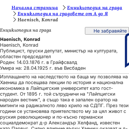
В
Начална страница
Енциклопедия на града
Преминаване към съдържанието
Енциклопедия на градовете от А до Я
и
Haenisch, Konrad
е
Енциклопедия на града
Не забравяйте
с
Haenisch, Konrad
т
Haenisch, Konrad
Публицист, пруски депутат, министър на културата,
е
областен председател
т
Роден: 14.03.1876 г. в Грайфсвалд
Умира на: 28.04.1925 г. във Висбаден
у
Изплащането на наследството на баща му позволява на
к
Хаениш да посещава лекции по история и национална
:
икономика в Лайпцигския университет като гост-
студент. От 1895 г. той сътрудничи на "Лайпцигски
народен вестник", а също така е запален оратор на
митинги на радикалното ляво крило на СДПГ. През тези
години се установява приятелството му за цял живот с
руския революционер и по-късно германски
социалдемократ д-р Александър Хелфанд, известен
като Парвус. Силно влияние върху Хаениш оказват и д-