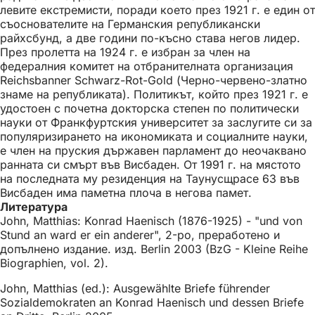
левите екстремисти, поради което през 1921 г. е един от
съоснователите на Германския републикански
райхсбунд, а две години по-късно става негов лидер.
През пролетта на 1924 г. е избран за член на
федералния комитет на отбранителната организация
Reichsbanner Schwarz-Rot-Gold (Черно-червено-златно
знаме на републиката). Политикът, който през 1921 г. е
удостоен с почетна докторска степен по политически
науки от Франкфуртския университет за заслугите си за
популяризирането на икономиката и социалните науки,
е член на пруския държавен парламент до неочаквано
ранната си смърт във Висбаден. От 1991 г. на мястото
на последната му резиденция на Таунусщрасе 63 във
Висбаден има паметна плоча в негова памет.
Литература
John, Matthias: Konrad Haenisch (1876-1925) - "und von
Stund an ward er ein anderer", 2-ро, преработено и
допълнено издание. изд. Berlin 2003 (BzG - Kleine Reihe
Biographien, vol. 2).
John, Matthias (ed.): Ausgewählte Briefe führender
Sozialdemokraten an Konrad Haenisch und dessen Briefe