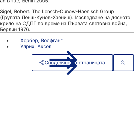
an Dritte, Berlin 2005.
Sigel, Robert: The Lensch-Cunow-Haenisch Group
(Групата Ленш-Кунов-Хаениш). Изследване на дясното
крило на СДПГ по време на Първата световна война,
Берлин 1976.
Хербер, Волфганг
Улрих, Аксел
Споделяне на страницата
Област
Бърз достъп
на
Всички услуги
Календар на събитията
стъпалата
Служба за граждани
Отзиви за уебсайта
Правни въпроси