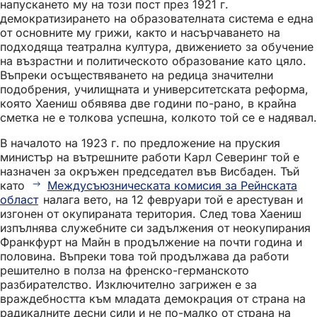
напускането му на този пост през 1921 г.
демократизирането на образователната система е една
от основните му грижи, както и насърчаването на
подходяща театрална култура, движението за обучение
на възрастни и политическото образование като цяло.
Въпреки осъществяването на редица значителни
подобрения, училищната и университетската реформа,
която Хаениш обявява две години по-рано, в крайна
сметка не е толкова успешна, колкото той се е надявал.
В началото на 1923 г. по предложение на пруския
министър на вътрешните работи Карл Северинг той е
назначен за окръжен председател във Висбаден. Тъй
като
Междусъюзническата комисия за Рейнската
област
налага вето, на 12 февруари той е арестуван и
изгонен от окупираната територия. След това Хаениш
изпълнява служебните си задължения от неокупирания
Франкфурт на Майн в продължение на почти година и
половина. Въпреки това той продължава да работи
решително в полза на френско-германското
разбирателство. Изключително загрижен е за
враждебността към младата демокрация от страна на
радикалните десни сили и не по-малко от страна на