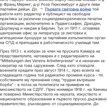
р Франц Меринг, д-р Роза Люксембург и други леви
партийни дейци. До
Първата световна война
той
работи като редактор и публицист на свободна
практика за различни социалдемократически печатни
организации, включително в Лудвигсхафен, Дрезден,
Дортмунд и накрая в Берлин. Тук от 1911 г. оглавява
централния офис за литература за листовки и
агитационни брошури за партийния изпълнителен орган
на СПД и преподава в работническото училище там.
През 1913 г. е избран за член на пруската Камара на
представителите, натоварен е с редактирането на
"Mitteilungen des Vereins Arbeiterpresse" и е назначен за
секретар на това сдружение. След като отхвърля
военните кредити през август 1914 г., през есента на
следващата година той радикално променя курса - по
собствените му признания след "трудни вътрешни
борби" - в полза на политиката на примирие на
мнозинството на СДПГ. През ноември 1918 г. на Хаениш
е поверено Министерството на науката, изкуството и
националното образование в първото пруско държавно
правителство, ръководено от социалдемократи. До