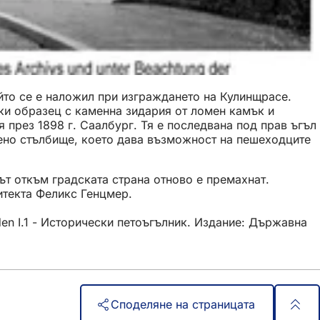
ойто се е наложил при изграждането на Кулинщрасе.
ски образец с каменна зидария от ломен камък и
 през 1898 г. Саалбург. Тя е последвана под прав ъгъл
вено стълбище, което дава възможност на пешеходците
ът откъм градската страна отново е премахнат.
итекта Феликс Генцмер.
den I.1 - Исторически петоъгълник. Издание: Държавна
Споделяне на страницата