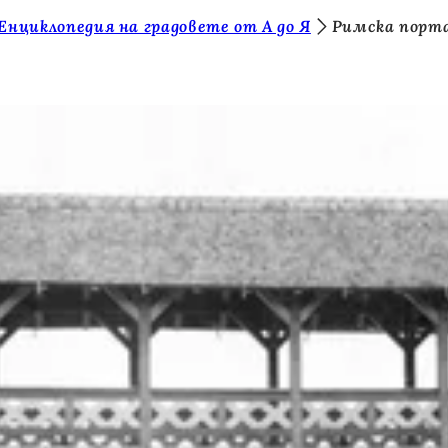
Енциклопедия на градовете от А до Я
Римска порт