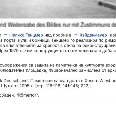
кт
Феликс Генцмер
над пробив в
Хайденмауер
, к
на порта, кули и бойници. Генцмер го реализира по рим
а впечатлението за крепост в стила на реконструирания
 През 1979 г. към конструкцията откъм долината е доба
 съображения за защита на паметника на културата вход
наблюдателна площадка, първоначално замислена от арх
ik Deutschland. Паметници на културата в Хесен. Wiesba
утгарт 2005 г. [стр. 116-118; 141-146; 222].
сбаден, "Römertor".