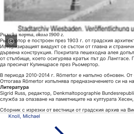
Римска порта, около 1900 г.
Рьомертор е построен през 1903 г. от градския архите
Историзиращият виадукт се състои от главна и странич
дървена конструкция. Покритата пешеходна алея допълв
от стълбище, което осигурява кратък път до Ланггасе.
да пресичат Кулинщрасе през Рьомертор.
В периода 2010-2014 г. Römertor е напълно обновен. От
Оттогава Römertor изпълнява предназначението си на 
Литература
Sigrid Russ, редактор, Denkmaltopographie Bundesrepubl
служба за опазване на паметниците на културата Хесен, Щ
Сборник с изрезки от вестници от градския архив на Ви
Knoll, Michael