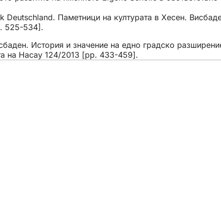
k Deutschland. Паметници на културата в Хесен. Висбаден
. 525-534].
баден. История и значение на едно градско разширение о
а на Насау 124/2013 [pp. 433-459].
тията
ани
та
ита на данните