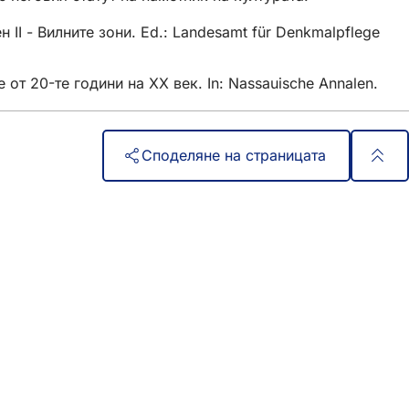
 II - Вилните зони. Ed.: Landesamt für Denkmalpflege
т 20-те години на ХХ век. In: Nassauische Annalen.
Споделяне на страницата