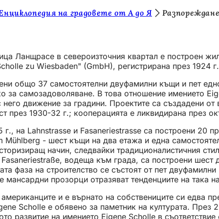
Енциклопедия на градовете от А до Я
Разпореждане 
улица Ланщрасе в североизточния квартал е построен жи
Scholle zu Wiesbaden" (GmbH), регистрирана през 1924 г.
троени общо 37 самостоятелни двуфамилни къщи и пет е
ко за самозадоволяване. В това отношение имението Eige
с него движение за градини. Проектите са създадени от
т през 1930-32 г.; кооперацията е ликвидирана през ок
 г., на Lahnstrasse и Fasaneriestrasse са построени 20 
 Mühlberg - шест къщи на два етажа и една самостояте
торизиращ начин, следвайки традиционалистичния стил н
а Fasaneriestraße, водеща към града, са построени шест
етата фаза на строителство се състоят от пет двуфамилн
е мансардни прозорци отразяват тенденциите на така н
 американците и е върнато на собствениците си едва пре
ne Scholle е обявено за паметник на културата. През 201
то развитие на имението Eigene Scholle в съответствие 