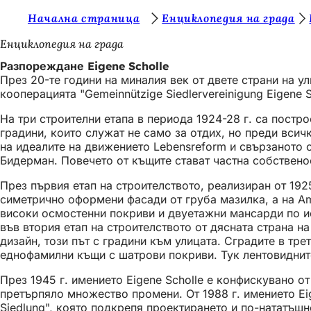
В
Начална страница
Енциклопедия на града
Преминаване към съдържанието
и
Енциклопедия на града
е
Разпореждане Eigene Scholle
През 20-те години на миналия век от двете страни на 
с
кооперацията "Gemeinnützige Siedlervereinigung Eigene 
т
На три строителни етапа в периода 1924-28 г. са пос
е
градини, които служат не само за отдих, но преди всич
на идеалите на движението Lebensreform и свързаното 
т
Бидерман. Повечето от къщите стават частна собственос
у
През първия етап на строителството, реализиран от 1925
к
симетрично оформени фасади от груба мазилка, а на Am
:
високи осмостенни покриви и двуетажни мансарди по ис
във втория етап на строителството от дясната страна н
дизайн, този път с градини към улицата. Сградите в тр
еднофамилни къщи с шатрови покриви. Тук лентовиднит
През 1945 г. имението Eigene Scholle е конфискувано от
претърпяло множество промени. От 1988 г. имението Eige
Siedlung", която подкрепя проектирането и по-нататъшно