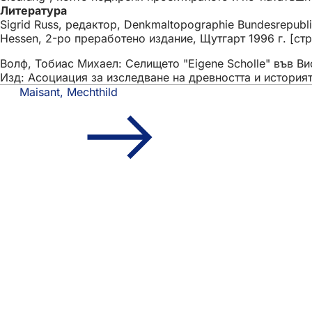
Литература
Sigrid Russ, редактор, Denkmaltopographie Bundesrepubli
Hessen, 2-ро преработено издание, Щутгарт 1996 г. [стр
Волф, Тобиас Михаел: Селището "Eigene Scholle" във Вис
Изд: Асоциация за изследване на древността и историят
Maisant, Mechthild
Област
Бърз достъп
на
Всички услуги
Календар на съби
стъпалата
Служба за гражд
Отзиви за уебсай
Правни въпроси
Настройки за защ