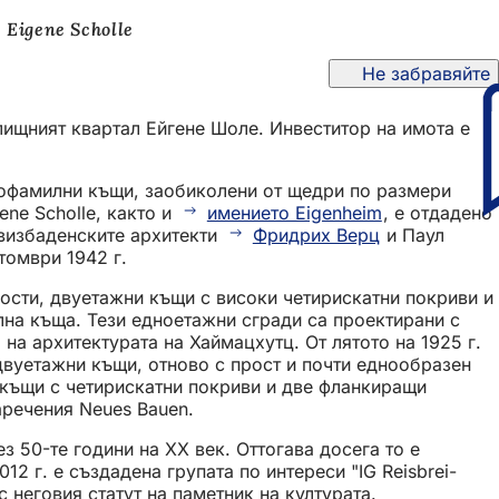
Eigene Scholle
Не забравяйте
лищният квартал Ейгене Шоле. Инвеститор на имота е
днофамилни къщи, заобиколени от щедри по размери
ne Scholle, както и
имението Eigenheim
, е отдадено
 визбаденските архитекти
Фридрих Верц
и Паул
томври 1942 г.
прости, двуетажни къщи с високи четирискатни покриви и
лна къща. Тези едноетажни сгради са проектирани с
а архитектурата на Хаймацхутц. От лятото на 1925 г.
 двуетажни къщи, отново с прост и почти еднообразен
и къщи с четирискатни покриви и две фланкиращи
аречения Neues Bauen.
з 50-те години на ХХ век. Оттогава досега то е
2 г. е създадена групата по интереси "IG Reisbrei-
с неговия статут на паметник на културата.