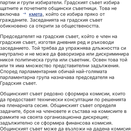
партии и групи избиратели. Градският съвет избира
щатните и почетните общински съветници. Това не
включва
кмета
, който се избира пряко от
гражданите. Заседанията на градския съвет
обикновено са открити за обществеността.
Председателят на градския съвет, който е член на
градския съвет, изготвя дневния ред и ръководи
заседанието. Той трябва да упражнява длъжността си
неутрално и не може да фаворизира или дискриминира
никоя политическа група или съветник. Освен това той
или тя има множество представителни задължения.
Според парламентарния обичай най-голямата
парламентарна група назначава председателя на
Градския съвет.
Общинският съвет редовно сформира комисии, които
да предоставят технически консултации по решенията
на пленарната сесия. Общинският съвет определя
задачите, броя на членовете и състава на комисиите в
рамките на своята организационна дискреция;
задължително се сформира финансова комисия.
Общинският съвет може да възложи на дадена комисия