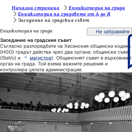
В
Начална страница
Енциклопедия на града
Преминаване към съдържанието
Енциклопедия на градовете от А до Я
и
Заседание на градския съвет
е
Енциклопедия на града
Не забравяйте
с
Заседание на градския съвет
т
Съгласно разпоредбите на Хесенския общински кодекс
(HGO) градът действа чрез два органа: общински съвет
е
(StaVo) и
магистрат
. Общинският съвет е върховният
т
орган на града. Той взема важните решения и
контролира цялата администрация.
у
к
: