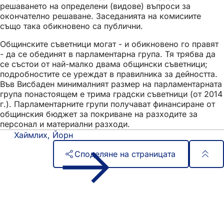
решаването на определени (видове) въпроси за
окончателно решаване. Заседанията на комисиите
също така обикновено са публични.
Общинските съветници могат - и обикновено го правят
- да се обединят в парламентарна група. Тя трябва да
се състои от най-малко двама общински съветници;
подробностите се уреждат в правилника за дейността.
Във Висбаден минималният размер на парламентарната
група понастоящем е трима градски съветници (от 2014
г.). Парламентарните групи получават финансиране от
общинския бюджет за покриване на разходите за
персонал и материални разходи.
Хаймлих, Йорн
Споделяне на страницата
Област
Бърз достъп
на
Всички услуги
Календар на събитията
стъпалата
Служба за граждани
Отзиви за уебсайта