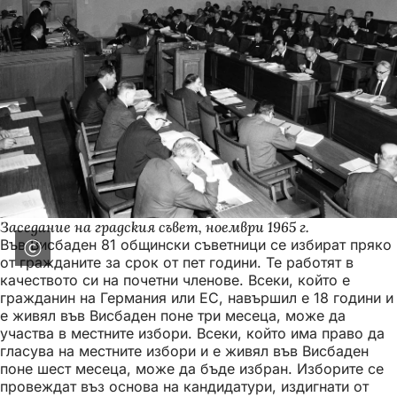
Заседание на градския съвет, ноември 1965 г.
Във Висбаден 81 общински съветници се избират пряко
от гражданите за срок от пет години. Те работят в
качеството си на почетни членове. Всеки, който е
гражданин на Германия или ЕС, навършил е 18 години и
е живял във Висбаден поне три месеца, може да
участва в местните избори. Всеки, който има право да
гласува на местните избори и е живял във Висбаден
поне шест месеца, може да бъде избран. Изборите се
провеждат въз основа на кандидатури, издигнати от