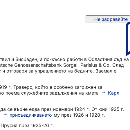
Не забравяйте
твил и Висбаден, а по-късно работи в Областния съд на
sche Genossenschaftsbank Sörgel, Parisius & Co. След
с и отговаря за управлението на бедните. Заемал е
919 г. Траверс, който е особено загрижен за
но поема служебните задължения на кмета
Карл
да се върне едва през ноември 1924 г. От юни 1925 г.
з
присъединяването
му през 1926 и 1928 г.
Прусия през 1925-26 г.