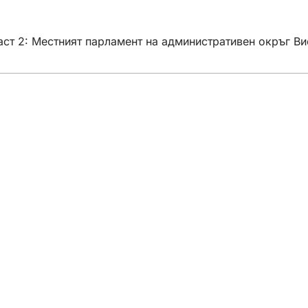
ст 2: Местният парламент на административен окръг Ви
тията
ани
та
ита на данните
ане