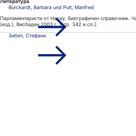
Литература
Burckardt, Barbara und Pult, Manfred
Парламентаристи от Насау. Биографичен справочник. Ча
(изд.), Висбаден 2003 г. [стр. 342 и сл.].
Зибел, Стефани
Област
Бърз достъп
на
Всички услуги
Календар на съби
стъпалата
Служба за гражд
Отзиви за уебсай
Правни въпроси
Настройки за защ
Условия за ползв