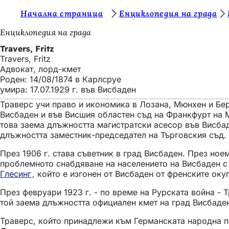
В
Начална страница
Енциклопедия на града
Преминаване към съдържанието
и
Енциклопедия на града
е
Travers, Fritz
Travers, Fritz
с
Адвокат, лорд-кмет
т
Роден: 14/08/1874 в Карлсруе
умира: 17.07.1929 г. във Висбаден
е
Траверс учи право и икономика в Лозана, Мюнхен и Бер
т
Висбаден и във Висшия областен съд на Франкфурт на Ма
у
това заема длъжността магистратски асесор във Висбаде
длъжността заместник-председател на Търговския съд.
к
През 1906 г. става съветник в град Висбаден. През ноем
:
проблемното снабдяване на населението на Висбаден с
Глесинг
, който е изгонен от Висбаден от френските оку
През февруари 1923 г. - по време на Рурската война - 
той заема длъжността официален кмет на град Висбаден
Траверс, който принадлежи към Германската народна па