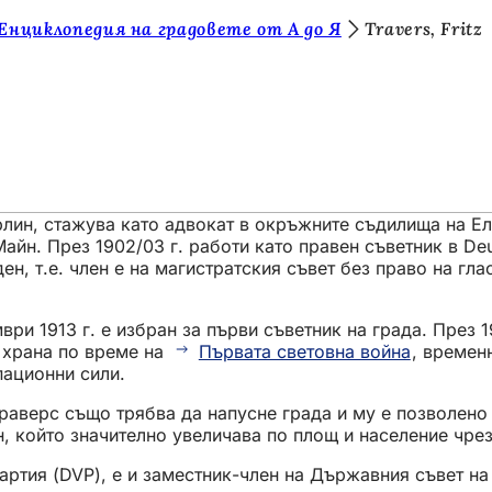
Енциклопедия на градовете от А до Я
Travers, Fritz
лин, стажува като адвокат в окръжните съдилища на Ел
йн. През 1902/03 г. работи като правен съветник в Deut
н, т.е. член е на магистратския съвет без право на гла
ври 1913 г. е избран за първи съветник на града. През 1
 храна по време на
Първата световна война
, времен
пационни сили.
Траверс също трябва да напусне града и му е позволено 
, който значително увеличава по площ и население чре
ртия (DVP), е и заместник-член на Държавния съвет на 