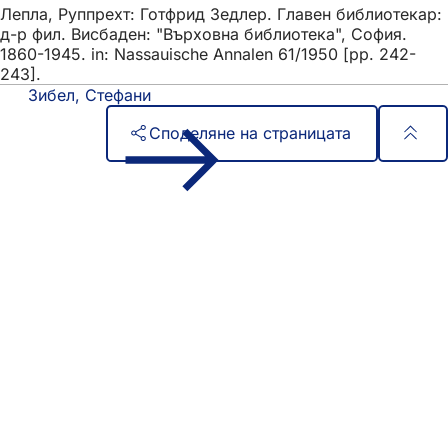
Лепла, Руппрехт: Готфрид Зедлер. Главен библиотекар:
д-р фил. Висбаден: "Върховна библиотека", София.
1860-1945. in: Nassauische Annalen 61/1950 [pp. 242-
243].
Зибел, Стефани
Споделяне на страницата
Област
Бърз достъп
на
Всички услуги
Календар на събитията
стъпалата
Служба за граждани
Отзиви за уебсайта
Правни въпроси
Настройки за защита на данните
Условия за ползване
Декларация за достъпност