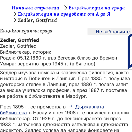
В
Начална страница
Енциклопедия на града
Преминаване към съдържанието
Енциклопедия на градовете от А до Я
и
Zedler, Gottfried
е
Енциклопедия на града
Не забравяйте
с
Zedler, Gottfried
т
Zedler, Gottfried
Библиотекар, историк
е
Роден: 05.12.1860 г. във Вегесак близо до Бремен
т
Умира: вероятно през 1945 г. (в бягство)
у
Зедлер изучава немска и класическа филология, както
и история в Тюбинген и Лайпциг. През 1885 г. получава
к
докторска степен в Лайпциг, през 1886 г. полага изпит
:
за висша учителска професия, а през 1887 г. постъпва
на работа в библиотеката в Марбург.
През 1895 г. се премества в
Държавната
библиотека
в Насау и през 1908 г. е повишен в старши
библиотекар. От 1929 г. до пенсионирането си през
1933 г. изпълнява длъжността изпълняващ длъжността
директор. Зедлер успява да направи фондовете на