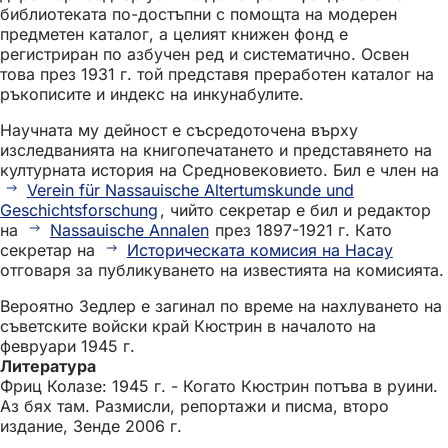
библиотеката по-достъпни с помощта на модерен
предметен каталог, а целият книжен фонд е
регистриран по азбучен ред и систематично. Освен
това през 1931 г. той представя преработен каталог на
ръкописите и индекс на инкунабулите.
Научната му дейност е съсредоточена върху
изследванията на книгопечатането и представянето на
културната история на Средновековието. Бил е член на
Verein für Nassauische Altertumskunde und
Geschichtsforschung
, чийто секретар е бил и редактор
на
Nassauische Annalen
през 1897-1921 г. Като
секретар на
Историческата комисия на Насау
отговаря за публикуването на известията на комисията.
Вероятно Зедлер е загинал по време на нахлуването на
съветските войски край Кюстрин в началото на
февруари 1945 г.
Литература
Фриц Колазе: 1945 г. - Когато Кюстрин потъва в руини.
Аз бях там. Размисли, репортажи и писма, второ
издание, Зенде 2006 г.