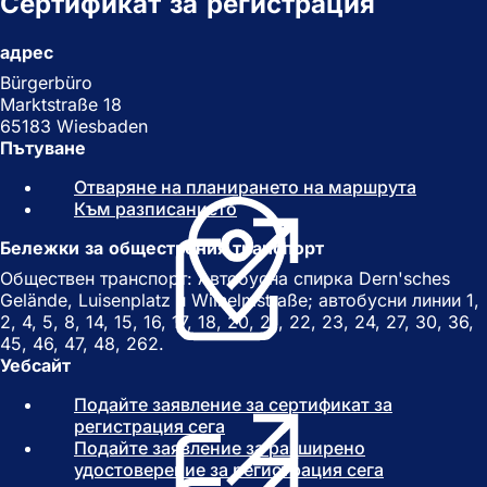
Сертификат за регистрация
адрес
Bürgerbüro
Marktstraße 18
65183 Wiesbaden
Пътуване
Отваряне на планирането на маршрута
(
Към разписанието
(
О
О
т
Бележки за обществения транспорт
т
в
в
а
Обществен транспорт: Автобусна спирка Dern'sches
а
р
Gelände, Luisenplatz и Wilhelmstraße; автобусни линии 1,
р
я
2, 4, 5, 8, 14, 15, 16, 17, 18, 20, 21, 22, 23, 24, 27, 30, 36,
я
с
45, 46, 47, 48, 262.
с
е
Уебсайт
е
в
Подайте заявление за сертификат за
в
н
регистрация сега
(
н
о
Подайте заявление за разширено
О
о
в
удостоверение за регистрация сега
т
в
(
р