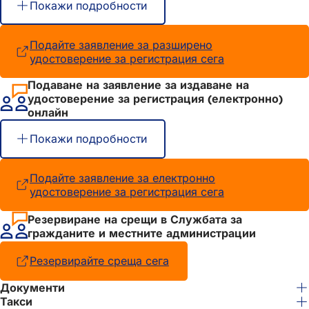
Покажи подробности
Подайте заявление за разширено
удостоверение за регистрация сега
(Отваря
се
Подаване на заявление за издаване на
в
удостоверение за регистрация (електронно)
нов
онлайн
раздел)
Покажи подробности
Подайте заявление за електронно
удостоверение за регистрация сега
(Отваря
се
в
Резервиране на срещи в Службата за
нов
гражданите и местните администрации
раздел)
Резервирайте среща сега
(Отваря
се
Документи
в
Такси
нов