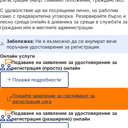
регистрация (напр. семейно положение, гражданство).
С удоволствие ще ви посрещнем лично, но работим
само с предварителна уговорка. Резервирайте бързо и
лесно среща онлайн в дневника за срещи в службата за
граждани или в местните администрации.
Забележка:
Не е възможно да се анулират вече
⚠️
поръчани удостоверения за регистрация.
Онлайн услуги
Подаване на заявление за удостоверение за
регистрация (просто) онлайн
Покажи подробности
Подайте заявление за сертификат за
регистрация сега
(Отваря
се
в
Подаване на заявление за удостоверение за
нов
регистрация (разширено) онлайн
раздел)