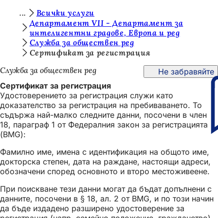
В
Всички услуги
Преминаване към съдържанието
Департамент VII - Департамент за
и
интелигентни градове, Европа и ред
Служба за обществен ред
е
Сертификат за регистрация
с
Служба за обществен ред
Не забравяйте
т
Сертификат за регистрация
е
Удостоверението за регистрация служи като
т
доказателство за регистрация на пребиваването. То
съдържа най-малко следните данни, посочени в член
у
18, параграф 1 от Федералния закон за регистрацията
к
(BMG):
:
Фамилно име, имена с идентификация на общото име,
докторска степен, дата на раждане, настоящи адреси,
обозначени според основното и второ местоживеене.
При поискване тези данни могат да бъдат допълнени с
данните, посочени в § 18, ал. 2 от BMG, и по този начин
да бъде издадено разширено удостоверение за