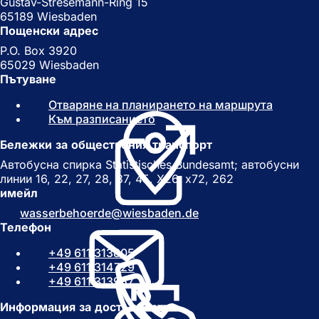
Gustav-Stresemann-Ring 15
65189 Wiesbaden
Пощенски адрес
P.O. Box 3920
65029 Wiesbaden
Пътуване
Отваряне на планирането на маршрута
(
Към разписанието
(
О
О
т
Бележки за обществения транспорт
т
в
в
а
Автобусна спирка Statistisches Bundesamt; автобусни
а
р
линии 16, 22, 27, 28, 37, 45, X26, x72, 262
р
я
имейл
я
с
wasserbehoerde
wiesbaden
de
с
е
Телефон
е
в
в
н
+49 611 313805
н
о
+49 611 314729
о
в
+49 611 313957
в
р
р
а
Информация за достъпността
а
з