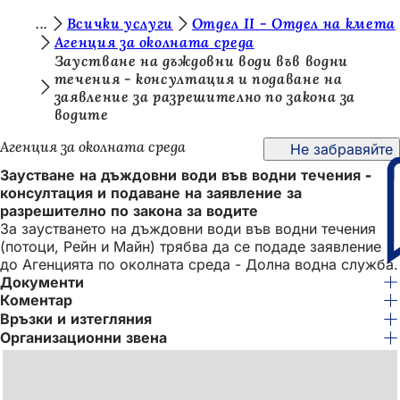
В
Всички услуги
Отдел II - Отдел на кмета
Преминаване към съдържанието
Агенция за околната среда
и
Заустване на дъждовни води във водни
течения - консултация и подаване на
е
заявление за разрешително по закона за
с
водите
т
Агенция за околната среда
Не забравяйте
е
Заустване на дъждовни води във водни течения -
т
консултация и подаване на заявление за
разрешително по закона за водите
у
За заустването на дъждовни води във водни течения
к
(потоци, Рейн и Майн) трябва да се подаде заявление
до Агенцията по околната среда - Долна водна служба.
:
Документи
Коментар
Връзки и изтегляния
Организационни звена