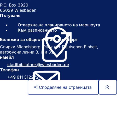
P.O. Box 3920
65029 Wiesbaden
Пътуване
Отваряне на планирането на маршрута
(
Към разписанието
(
О
О
т
Бележки за обществения транспорт
т
в
в
а
Спирки Michelsberg, Platz der Deutschen Einheit,
а
р
автобусни линии 3, 6 и 33
р
я
имейл
я
с
stadtbibliothek
wiesbaden
de
с
е
Телефон
е
в
+49 611 312272
в
н
н
о
Споделяне на страницата
о
в
в
р
Област
Бърз достъп
р
а
а
з
на
Всички услуги
з
д
Календар на събитията
стъпалата
д
е