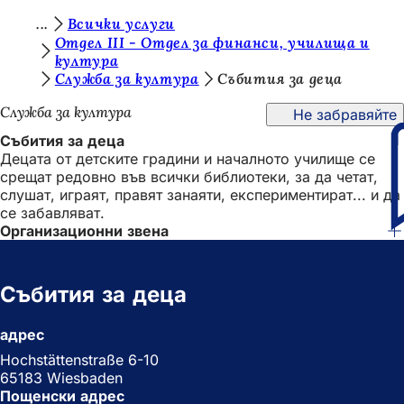
В
Всички услуги
Преминаване към съдържанието
Отдел III - Отдел за финанси, училища и
и
култура
Служба за култура
Събития за деца
е
с
Служба за култура
Не забравяйте
т
Събития за деца
Децата от детските градини и началното училище се
е
срещат редовно във всички библиотеки, за да четат,
т
слушат, играят, правят занаяти, експериментират... и да
се забавляват.
у
Организационни звена
к
:
Събития за деца
адрес
Hochstättenstraße 6-10
65183 Wiesbaden
Пощенски адрес