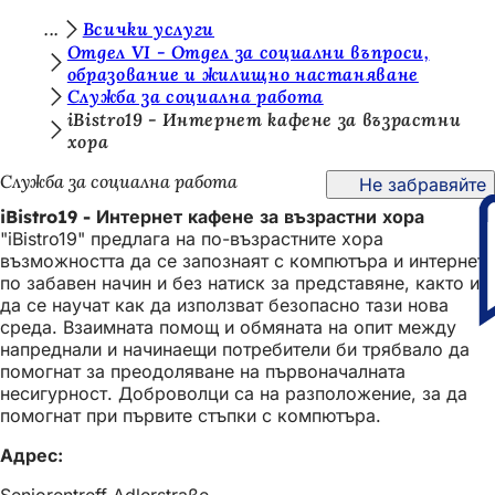
В
Всички услуги
Преминаване към съдържанието
Отдел VI - Отдел за социални въпроси,
и
образование и жилищно настаняване
Служба за социална работа
е
iBistro19 - Интернет кафене за възрастни
с
хора
т
Служба за социална работа
Не забравяйте
е
iBistro19 - Интернет кафене за възрастни хора
т
"iBistro19" предлага на по-възрастните хора
възможността да се запознаят с компютъра и интернет
у
по забавен начин и без натиск за представяне, както и
к
да се научат как да използват безопасно тази нова
среда. Взаимната помощ и обмяната на опит между
:
напреднали и начинаещи потребители би трябвало да
помогнат за преодоляване на първоначалната
несигурност. Доброволци са на разположение, за да
помогнат при първите стъпки с компютъра.
Адрес:
Seniorentreff Adlerstraße