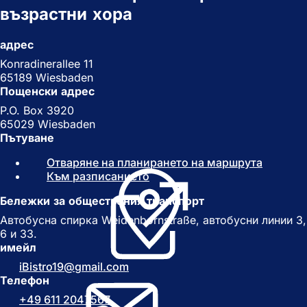
възрастни хора
адрес
Konradinerallee 11
65189 Wiesbaden
Пощенски адрес
P.O. Box 3920
65029 Wiesbaden
Пътуване
Отваряне на планирането на маршрута
(
Към разписанието
(
О
О
т
Бележки за обществения транспорт
т
в
в
а
Автобусна спирка Weidenbornstraße, автобусни линии 3,
а
р
6 и 33.
р
я
имейл
я
с
iBistro19
gmail
com
с
е
Телефон
е
в
+49 611 2047567
в
н