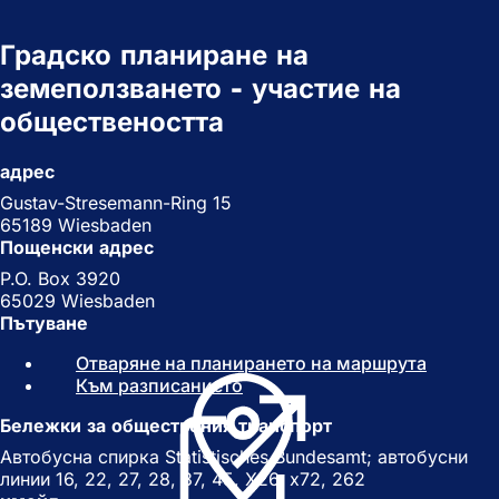
Градско планиране на
земеползването - участие на
обществеността
адрес
Gustav-Stresemann-Ring 15
65189 Wiesbaden
Пощенски адрес
P.O. Box 3920
65029 Wiesbaden
Пътуване
Отваряне на планирането на маршрута
(
Към разписанието
(
О
О
т
Бележки за обществения транспорт
т
в
в
а
Автобусна спирка Statistisches Bundesamt; автобусни
а
р
линии 16, 22, 27, 28, 37, 45, X26, x72, 262
р
я