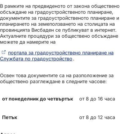
в
В рамките на предвиденото от закона обществено
нов
обсъждане на градоустройственото планиране,
раздел)
документите за градоустройственото планиране и
планирането на земеползването на столицата на
провинцията Висбаден се публикуват в интернет.
Актуалните процедури за обществено обсъждане
можете да намерите на
портала за градоустройствено планиране на
Службата по градоустройство
(Отваря
.
се
в
Освен това документите са на разположение за
нов
обществено разглеждане в следните часове:
раздел)
от понеделник до четвъртък
от 8 до 16 часа
Петък
от 8 до 12 часа