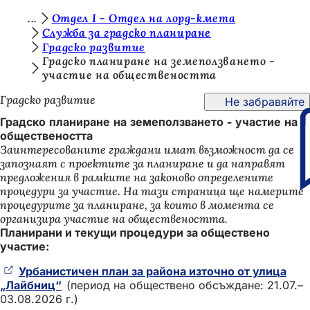
В
Отдел I - Отдел на лорд-кмета
Преминаване към съдържанието
Служба за градско планиране
и
Градско развитие
е
Градско планиране на земеползването -
участие на обществеността
с
Градско развитие
Не забравяйте
т
Градско планиране на земеползването - участие на
е
обществеността
т
Заинтересованите граждани имат възможност да се
запознаят с проектите за планиране и да направят
у
предложения в рамките на законово определените
к
процедури за участие. На тази страница ще намерите
процедурите за планиране, за които в момента се
:
организира участие на обществеността.
Планирани и текущи процедури за обществено
участие:
Урбанистичен план за района източно от улица
„Лайбниц“
(Отваря
(период на обществено обсъждане: 21.07.–
03.08.2026 г.)
се