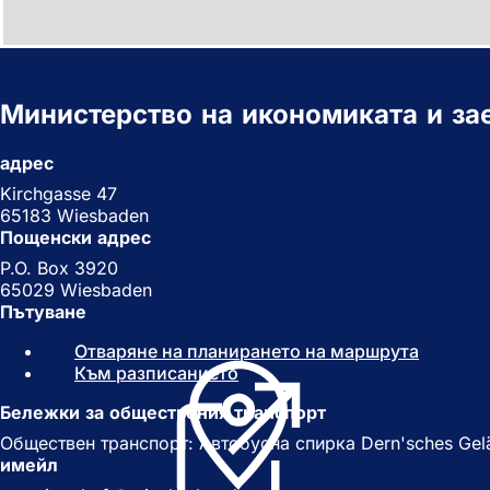
Министерство на икономиката и за
адрес
Kirchgasse 47
65183 Wiesbaden
Пощенски адрес
P.O. Box 3920
65029 Wiesbaden
Пътуване
Отваряне на планирането на маршрута
(
Към разписанието
(
О
О
т
Бележки за обществения транспорт
т
в
в
а
Обществен транспорт: Автобусна спирка Dern'sches Gelände, 
а
р
имейл
р
я