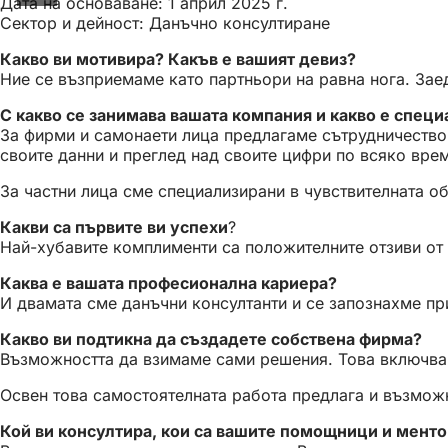
Дата на основаване: 1 април 2025 г.
Сектор и дейност: Данъчно консултиране
Какво ви мотивира? Какъв е вашият девиз?
Ние се възприемаме като партньори на равна нога. За
С какво се занимава вашата компания и какво е специ
За фирми и самонаети лица предлагаме сътрудничество 
своите данни и преглед над своите цифри по всяко вре
За частни лица сме специализирани в чувствителната об
Какви са първите ви успехи
?
Най-хубавите комплименти са положителните отзиви от 
Каква е вашата професионална кариера?
И двамата сме данъчни консултанти и се запознахме пр
Какво ви подтикна да създадете собствена фирма?
Възможността да взимаме сами решения. Това включва 
Освен това самостоятелната работа предлага и възможн
Кой ви консултира, кои са вашите помощници и мент