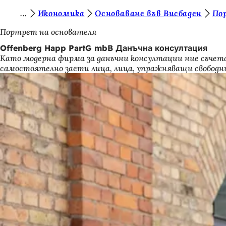
В
Икономика
Основаване във Висбаден
По
Преминаване към съдържанието
и
Портрет на основателя
е
Offenberg Happ PartG mbB Данъчна консултация
Като модерна фирма за данъчни консултации ние съчета
с
самостоятелно заети лица, лица, упражняващи свободни 
т
е
т
у
к
: