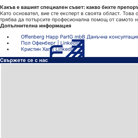
Какъв е вашият специален съвет: какво бихте препор
Като основател, вие сте експерт в своята област. Това
трябва да потърсите професионална помощ от самото н
Допълнителна информация
Offenberg Happ PartG mbB Данъчна консултаци
Пол Офенберг | LinkedIn
(Отваря
Кристин Хап | LinkedIn
(Отваря
се
се
в
Свържете се с нас
в
нов
нов
раздел)
раздел)