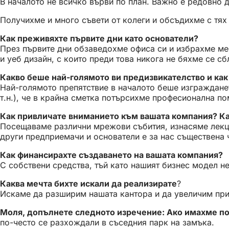
В началото не всичко върви по план. Важно е редовно 
Получихме и много съвети от колеги и обсъдихме с тях
Как преживяхте първите дни като основатели?
През първите дни обзаведохме офиса си и избрахме ме
и уеб дизайн, с които преди това никога не бяхме се сб
Какво беше най-голямото ви предизвикателство и как
Най-голямото препятствие в началото беше изгражданет
т.н.), че в крайна сметка потърсихме професионална п
Как привличате вниманието към вашата компания? Ка
Посещаваме различни мрежови събития, изнасяме лекции
други предприемачи и основатели е за нас съществена ч
Как финансирахте създаването на вашата компания?
С собствени средства, тъй като нашият бизнес модел не
Каква мечта бихте искали да реализирате
?
Искаме да разширим нашата кантора и да увеличим при
Моля, допълнете следното изречение: Ако имахме по
по-често се разхождали в съседния парк на замъка.